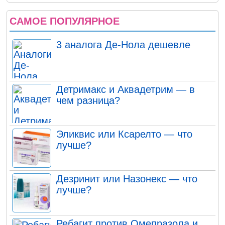
САМОЕ ПОПУЛЯРНОЕ
3 аналога Де-Нола дешевле
Детримакс и Аквадетрим — в
чем разница?
Эликвис или Ксарелто — что
лучше?
Дезринит или Назонекс — что
лучше?
Ребагит против Омепразола и