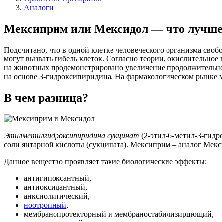
Аналоги
Мексиприм или Мексидол — что лучш
Подсчитано, что в одной клетке человеческого организма своб
могут вызвать гибель клеток. Согласно теории, окислительное 
на животных продемонстрировано увеличение продолжительно
на основе 3-гидроксипиридина. На фармакологическом рынке м
В чем разница?
Этилметилгидроксипиридина сукцинат
(2-этил-6-метил-3-гидр
соли янтарной кислоты (сукцината). Мексиприм – аналог Мекс
Данное вещество проявляет такие биологические эффекты:
антигипоксантный,
антиоксидантный,
анксиолитический,
ноотропный
,
мембранопротекторный и мембраностабилизирцющий,