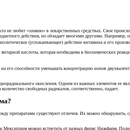
 кто не любит «химию» в лекарственных средствах. Свое происх
дантного действия, но обладает многими другими. Например, о
сиолитическое (успокаивающее) действие витамина и его произв
 янтарной кислоты, которая необходима в биохимических реакц
а его способности уменьшать концентрацию ионов двухвалентн
однорадикального окисления. Одним из важных элементов ее явл
количество свободных радикалов, соответственно, падает.
има?
ежду препаратами существуют отличия. Их можно обнаружить, 
л и Мексиприм можно встретить от разных фирм: Нижфарм, Поли