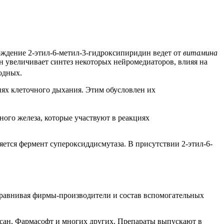
ождение 2-этил-6-метил-3-гидроксипиридин ведет от
витамина
н увеличивает синтез некоторых нейромедиаторов, влияя на
одных.
иях клеточного дыхания. Этим обусловлен их
ого железа, которые участвуют в реакциях
яется фермент супероксиддисмутаза. В присутствии 2-этил-6-
сравнивая фирмы-производители и состав вспомогательных
сан, Фармасофт и многих других. Препараты выпускают в