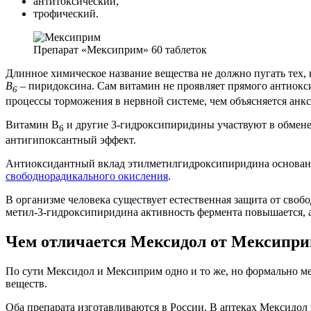
антитоксический,
трофический.
Препарат «Мексиприм» 60 таблеток
Длинное химическое название вещества не должно пугать тех,
В
– пиридоксина. Сам витамин не проявляет прямого антиокси
6
процессы торможения в нервной системе, чем объясняется анк
Витамин В
и другие 3-гидроксипиридины участвуют в обмене
6
антигипоксантный эффект.
Антиоксидантный вклад этилметилгидроксипиридина основан н
свободнорадикального окисления
.
В организме человека существует естественная защита от своб
метил-3-гидроксипиридина активность фермента повышается, а 
Чем отличается Мексидол от Мексипр
По сути Мексидол и Мексиприм одно и то же, но формально м
веществ.
Оба препарата изготавливаются в России. В аптеках Мексидо