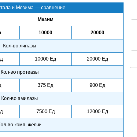
тала и Мезима — сравнение
Мезим
е
10000
20000
Кол-во липазы
д
10000 Ед
20000 Ед
Кол-во протеазы
д
375 Ед
900 Ед
Кол-во амилазы
д
7500 Ед
12000 Ед
Кол-во комп. желчи