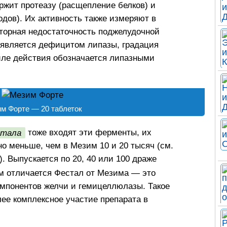
ржит протеазу (расщепление белков) и
дов). Их активность также измеряют в
еторная недостаточность поджелудочной
оявляется дефицитом липазы, градация
иле действия обозначается липазными
м Форте — 20 таблеток
тала
тоже входят эти ферменты, их
о меньше, чем в Мезим 10 и 20 тысяч (см.
. Выпускается по 20, 40 или 100 драже
ем отличается Фестал от Мезима — это
омпонентов желчи и гемицеллюлазы. Такое
ее комплексное участие препарата в