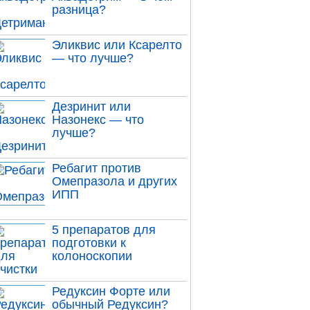
разница?
Эликвис или Ксарелто
— что лучше?
Дезринит или
Назонекс — что
лучше?
Ребагит против
Омепразола и других
ИПП
5 препаратов для
подготовки к
колоноскопии
Редуксин Форте или
обычный Редуксин?