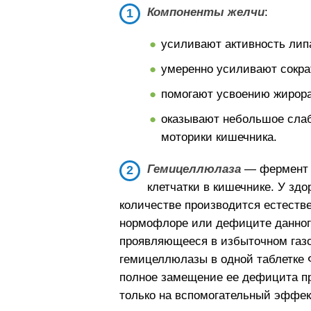
Компоненты желчи
:
усиливают активность лип
умеренно усиливают сокра
помогают усвоению жирор
оказывают небольшое слаб
моторики кишечника.
Гемицеллюлаза
— фермент 
клетчатки в кишечнике. У здо
количестве производится естеств
нормофлоре или дефиците данног
проявляющееся в избыточном газо
гемицеллюлазы в одной таблетке 
полное замещение ее дефицита п
только на вспомогательный эффек