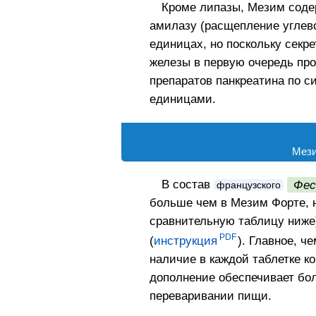
Кроме липазы, Мезим соде
амилазу (расщепление углево
единицах, но поскольку секр
железы в первую очередь пр
препаратов панкреатина по с
единицами.
Мези
В состав
Фес
французского
больше чем в Мезим Форте, н
сравнительную таблицу ниже)
(
инструкция
). Главное, ч
наличие в каждой таблетке к
дополнение обеспечивает бол
переваривании пищи.