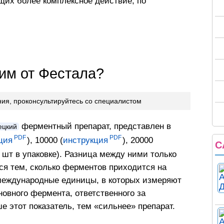
их более комплексное действие, по
им от Фестала?
ния, проконсультируйтесь со специалистом
ферментный препарат, представлен в
ецкий
ция
), 10000 (
инструкция
), 20000
С
0 шт в упаковке). Разница между ними только
ся тем, сколько ферментов приходится на
 международные единицы, в которых измеряют
овного фермента, ответственного за
 этот показатель, тем «сильнее» препарат.