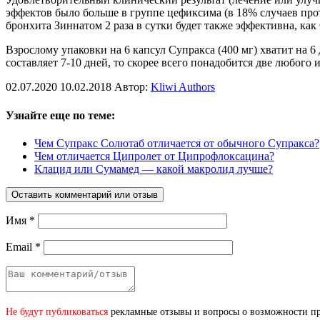
эффектов было больше в группе цефиксима (в 18% случаев прот
бронхита Зиннатом 2 раза в сутки будет также эффективна, ка
Взрослому упаковки на 6 капсул Супракса (400 мг) хватит на 6 
составляет 7-10 дней, то скорее всего понадобится две любого
02.07.2020
10.02.2018
Автор:
Kliwi Authors
Узнайте еще по теме:
Чем Супракс Солютаб отличается от обычного Супракса?
Чем отличается Ципролет от Ципрофлоксацина?
Клацид или Сумамед — какой макролид лучше?
Оставить комментарий или отзыв
Имя
*
Email
*
Не будут публиковаться
рекламные отзывы и вопросы о возможности при