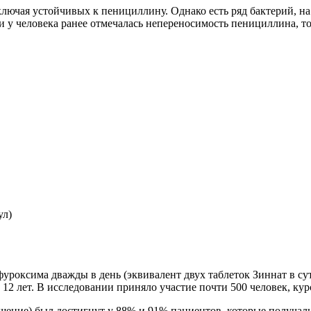
ючая устойчивых к пенициллину. Однако есть ряд бактерий, на 
ли у человека ранее отмечалась непереносимость пенициллина, 
ул)
уроксима дважды в день (эквивалент двух таблеток Зиннат в сут
12 лет. В исследовании приняло участие почти 500 человек, курс
чшение) был достигнут у 88% и 91% пациентов, которые получа