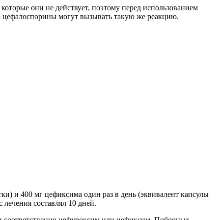
которые они не действует, поэтому перед использованием
то цефалоспорины могут вызывать такую же реакцию.
ки) и 400 мг цефиксима один раз в день (эквивалент капсулы
 лечения составлял 10 дней.
ли соответственно цефуроксим или цефиксим. Побочных