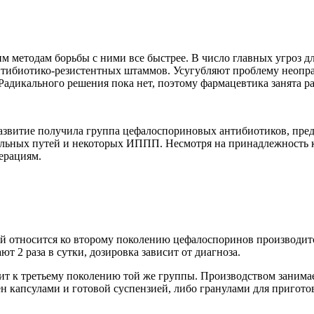
 методам борьбы с ними все быстрее. В число главных угроз д
антибиотико-резистентных штаммов. Усугубляют проблему неопр
 Радикального решения пока нет, поэтому фармацевтика занята р
азвитие получила группа цефалоспориновых антибиотиков, пред
льных путей и некоторых ИППП. Несмотря на принадлежность к 
нерациям.
ый относится ко второму поколению цефалоспоринов производит
т 2 раза в сутки, дозировка зависит от диагноза.
ит к третьему поколению той же группы. Производством занима
ен капсулами и готовой суспензией, либо гранулами для пригот