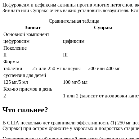
Цефуроксим и цефиксим активны против многих патогенов, вкл
Зинната или Супракс очень важно установить возбудителя. Ес
Сравнительная таблица
Зиннат
Супракс
Основной компонент
цефуроксим
цефиксим
Поколение
II
III
Формы
таблетки — 125 или 250 мг
капсулы — 200 или 400 мг
суспензия для детей
125 мг/5 мл
100 мг/5 мл
Кол-во приемов в день
2
1 или 2 (зависит от дозировки капс
Что сильнее?
В США несколько лет сравнивали эффективность
(1)
250 мг цеф
Супракс) при остром бронхите у взрослых и подростков старше 
Удовлетворительный клинический результат (лечение или улу