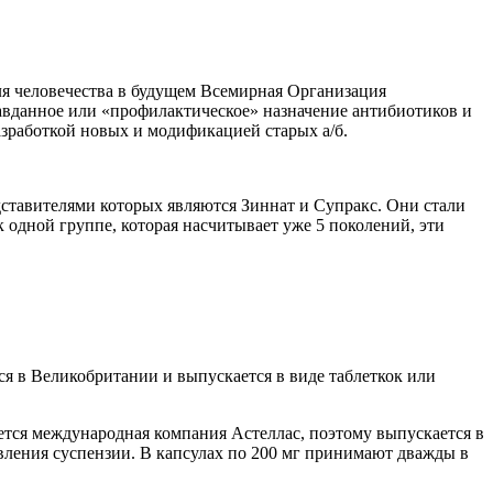
ля человечества в будущем Всемирная Организация
авданное или «профилактическое» назначение антибиотиков и
азработкой новых и модификацией старых а/б.
ставителями которых являются Зиннат и Супракс. Они стали
одной группе, которая насчитывает уже 5 поколений, эти
ся в
Великобритании
и выпускается в виде таблеткок или
ется международная компания Астеллас, поэтому выпускается в
овления суспензии. В капсулах по 200 мг принимают дважды в