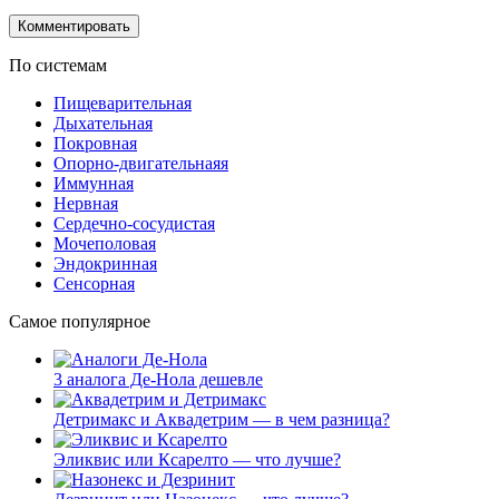
По системам
Пищеварительная
Дыхательная
Покровная
Опорно-двигательнаяя
Иммунная
Нервная
Сердечно-сосудистая
Мочеполовая
Эндокринная
Сенсорная
Самое популярное
3 аналога Де-Нола дешевле
Детримакс и Аквадетрим — в чем разница?
Эликвис или Ксарелто — что лучше?