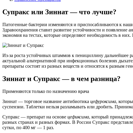
Супракс или Зиннат — что лучше?
Патогенные бактерии изменяются и приспосабливаются к нашим
Здравоохранения ставит развитие устойчивости и появление 
экономия на тестах, которые определяют необходимость в них.
Из-за роста устойчивых штаммов к пенициллину дальнейшее р
актуальной альтернативой при инфекционных болезнях дыхате
препараты состоят из разных веществ и относятся к разным ге
Зиннат и Супракс — в чем разница?
Применяются только по назначению врача
Зиннат
— торговое название антибиотика
цефуроксима
, котор
суспензии. Таблетки нельзя разламывать или дробить. Принимаю
Супракс
— препарат на основе
цефиксима
, который принадлеж
разных странах и разных формах. В России Супракс представл
сутки, по 400 мг — 1 раз.