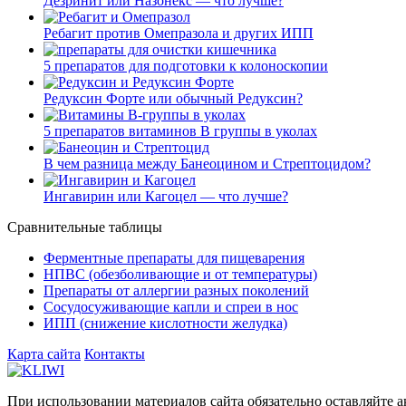
Дезринит или Назонекс — что лучше?
Ребагит против Омепразола и других ИПП
5 препаратов для подготовки к колоноскопии
Редуксин Форте или обычный Редуксин?
5 препаратов витаминов В группы в уколах
В чем разница между Банеоцином и Стрептоцидом?
Ингавирин или Кагоцел — что лучше?
Сравнительные таблицы
Ферментные препараты для пищеварения
НПВС (обезболивающие и от температуры)
Препараты от аллергии разных поколений
Сосудосуживающие капли и спреи в нос
ИПП (снижение кислотности желудка)
Карта сайта
Контакты
При использовании материалов сайта обязательно оставляйте
а