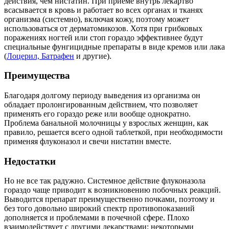
действия, чем нистатин. При приеме внутрь лекартво
всасывается в кровь и работает во всех органах и тканях
организма (системно), включая кожу, поэтому может
использоваться от дерматомикозов. Хотя при грибковых
поражениях ногтей или стоп гораздо эффективнее будут
специальные фунгицидные препараты в виде кремов или лака
(
Лоцерил, Батрафен
и другие).
Преимущества
Благодаря долгому периоду выведения из организма он
обладает пролонгированным действием, что позволяет
применять его гораздо реже или вообще однократно.
Проблема банальной молочницы у взрослых женщин, как
правило, решается всего одной таблеткой, при необходимости
применяя флуконазол и свечи нистатин вместе.
Недостатки
Но не все так радужно. Системное действие флуконазола
гораздо чаще приводит к возникновению побочных реакций.
Выводится препарат преимущественно почками, поэтому и
без того довольно широкий спектр противопоказаний
дополняется и проблемами в почечной сфере. Плохо
взаимодействует с другими лекарствами: некоторыми