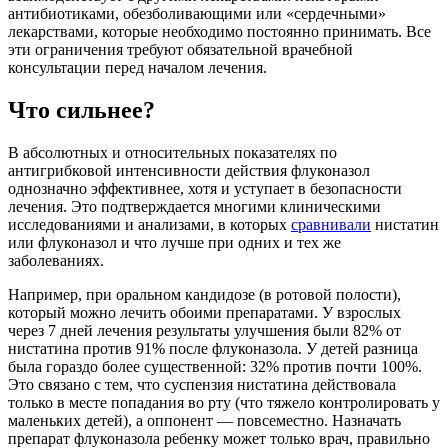
антибиотиками, обезболивающими или «сердечными»
лекарствами, которые необходимо постоянно принимать. Все
эти ограничения требуют обязательной врачебной
консультации перед началом лечения.
Что сильнее?
В абсолютных и относительных показателях по
антигрибковой интенсивности действия флуконазол
однозначно эффективнее, хотя и уступает в безопасности
лечения. Это подтверждается многими клиническими
исследованиями и анализами, в которых
сравнивали
нистатин
или флуконазол и что лучше при одних и тех же
заболеваниях.
Например, при оральном кандидозе (в ротовой полости),
который можно лечить обоими препаратами. У взрослых
через 7 дней лечения результаты улучшения были 82% от
нистатина против 91% после флуконазола. У детей разница
была гораздо более существенной: 32% против почти 100%.
Это связано с тем, что суспензия нистатина действовала
только в месте попадания во рту (что тяжело контролировать у
маленьких детей), а оппонент — повсеместно. Назначать
препарат флуконазола ребенку может только врач, правильно