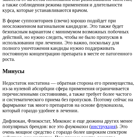
а также соблюдения режима применения и длительности
курса, которые устанавливаются врачом.
В форме суппозиториев (свечи) хорошо подойдет при
неосложненном вагинальном кандидозе. Это также будет
безопасным вариантом с минимумом возможных побочных
действий, но нужно следить, чтобы не было пропусков в
использовании при лечении. Это важно, поскольку для
полного уничтожения кандиды нужно поддерживать
постоянную концентрацию препарата в месте ее патогенного
роста.
Минусы
Недостаток нистатина — обратная сторона его преимущества,
из-за нулевой абсорбции сфера применения ограничивается
перечисленными состояниями, а также требует более частого
и систематического приема без пропусков. Поэтому сейчас на
фармрынке так много препаратов на основе флуконазола,
который гораздо удобнее в лечении.
Дифлюкан, Флюкостат, Микокис и еще дюжина других менее
популярных брендов: все это
флуконазол
(
инструкция
). Это
очень мощное средство с гораздо более широким спектром