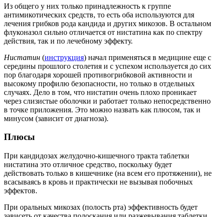
Из общего у них только принадлежность к группе
антимикотических средств, то есть оба используются для
лечения грибков рода кандида и других микозов. В остальном
флуконазол сильно отличается от нистатина как по спектру
действия, так и по лечебному эффекту.
Нистатин
(
инструкция
) начал применяться в медицине еще с
середины прошлого столетия и с успехом используется до сих
пор благодаря хорошей противогрибковой активности и
высокому профилю безопасности, но только в отдельных
случаях. Дело в том, что нистатин очень плохо проникает
через слизистые оболочки и работает только непосредственно
в точке приложения. Это можно назвать как плюсом, так и
минусом (зависит от диагноза).
Плюсы
При кандидозах желудочно-кишечного тракта таблетки
нистатина это отличное средство, поскольку будет
действовать только в кишечнике (на всем его протяжении), не
всасываясь в кровь и практически не вызывая побочных
эффектов.
При оральных микозах (полость рта) эффективность будет
зависеть от качества полоскания или разжевывания таблетки,