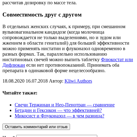
рассчитав дозировку по массе тела.
Совместимость друг с другом
В отдельных женских случаях, к примеру, при смешанном
вульвовагинальном кандидозе (когда молочница
сопровождается не только выделениями, но и зудом или
жжением в области гениталий) для большей эффективности
можно применять нистатин и флуконазол одновременно в
разных формах. Так, параллельно использованию
нистатиновых свечей можно выпить таблетку
Флюкостат или
Дифлюкан
если нет противопоказаний. Принимать оба
препарата в одинаковой форме нецелесообразно.
18.08.2020
16.07.2018
Автор:
Kliwi Authors
Читайте также:
Свечи Тержинан и Нео-Пенотран — сравнение
Бетадин и Гексикон — что эффективней?
Микосист и Флуконазол — в чем разница?
Оставить комментарий или отзыв