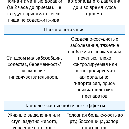
поливитаминные добавки
артериального давления
(за 2 часа до приема). Не
до и во время курса
следует принимать, если
приема.
пища не содержит жира.
Противопоказания
Сердечно-сосудистые
заболевания, тяжелые
проблемы с почками или
Синдром мальабсорбции,
печенью, плохо
холестаз, беременность/
контролируемая или
кормление,
неконтролируемая
гиперчувствительность.
артериальная
гипертензия, прием
психиатрических
препаратов
Наиболее частые побочные эффекты
Жирные выделения или
Головная боль, сухость во
стул, вздутие живота,
рту, бессонница, запор,
усиление позывов к
повышение