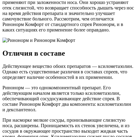
применяют при заложенности носа. Они хорошо устраняют
отек слизистой, что возвращает способность дышать через нос
на время действия препарата и значительно улучшает
самочувствие больного. Рассмотрим, чем отличается
Ринонорм Комфорт от стандартного спрея Ринонорм, и в
каких ситуациях его применение более оправдано.
Отличия в составе
Действующее вещество обоих препаратов — ксилометазолин.
Однако есть существенные различия в составах спреев, что
определяет наличие особенностей в их применении.
Ринонорм
— это однокомпонентный препарат. Его
действующим началом является только ксилометазолин,
обеспечивающий сосудосуживающее действие спрея. В
составе
Ринонорм Комфорт
два компонента: ксилометазолин
и декспантенол.
При насморке мелкие сосуды, пронизывающие слизистую
носа, расширены. Проницаемость их стенок увеличена, и из
сосудов в окружающее пространство выходит жидкая часть
крови, формируя отек. Ксилометазолин сужает русло сосудов,