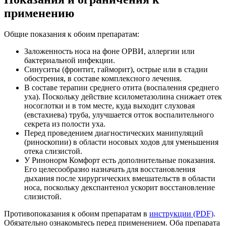
применению
Общие показания к обоим препаратам:
Заложенность носа на фоне ОРВИ, аллергии или
бактериальной инфекции.
Синуситы (фронтит, гайморит), острые или в стадии
обострения, в составе комплексного лечения.
В составе терапии среднего отита (воспаления среднего
уха). Поскольку действие ксилометазолина снижает отек
носоглотки и в том месте, куда выходит слуховая
(евстахиева) труба, улучшается отток воспалительного
секрета из полости уха.
Перед проведением диагностических манипуляций
(риноскопии) в области носовых ходов для уменьшения
отека слизистой.
У Ринонорм Комфорт есть дополнительные показания.
Его целесообразно назначать для восстановления
дыхания после хирургических вмешательств в области
носа, поскольку декспантенол ускорит восстановление
слизистой.
Противопоказания к обоим препаратам в
инструкции (PDF)
.
Обязательно ознакомьтесь перед применением. Оба препарата