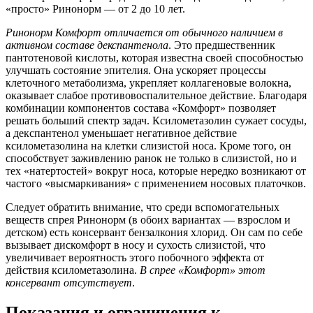
«просто» Ринонорм — от 2 до 10 лет.
Ринонорм Комфорт отличается от обычного наличием в
активном составе декспантенола
. Это предшественник
пантотеновой кислоты, которая известна своей способностью
улучшать состояние эпителия. Она ускоряет процессы
клеточного метаболизма, укрепляет коллагеновые волокна,
оказывает слабое противовоспалительное действие. Благодаря
комбинации компонентов состава «Комфорт» позволяет
решать больший спектр задач. Ксилометазолин сужает сосуды,
а декспантенол уменьшает негативное действие
ксилометазолина на клетки слизистой носа. Кроме того, он
способствует заживлению ранок не только в слизистой, но и
тех «натертостей» вокруг носа, которые нередко возникают от
частого «высмаркивания» с применением носовых платочков.
Следует обратить внимание, что среди вспомогательных
веществ спрея Ринонорм (в обоих вариантах — взрослом и
детском) есть консервант бензалкония хлорид. Он сам по себе
вызывает дискомфорт в носу и сухость слизистой, что
увеличивает вероятность этого побочного эффекта от
действия ксилометазолина.
В спрее «Комфорт» этот
консервант отсутствует
.
Показания и ограничения к