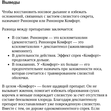
Выводы
Чтобы восстановить носовое дыхание и избежать
осложнений, связанных с застоем слизистого секрета,
назначают Ринонорм или Ринонорм Комфорт.
Разница между препаратами заключается:
В составе. Ринонорм — это ксилометазолин
(деконгестант). Ринонорм Комфорт — это
ксилометазолин + декспантенол (заживляющий
компонент).
В длительности действия. Эффект спрея «Комфорт»
продолжается дольше.
В показаниях. У «Комфорт» их больше — его
предпочтительнее назначать при заложенности носа,
которая сочетается с травмированием слизистой
оболочки.
В целом «Комфорт» — более щадящий препарат. Он не
вызывает жжения, помогает избежать образования сухих
корочек и меньше повреждает слизистую за счет отсутствия в
составе бензалкония хлорида. Благодаря декспантенолу
препарат восстанавливает уже поврежденную слизистую.
Вместе с тем, он дороже однокомпонентного спрея. Если