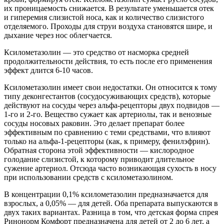
их проницаемость снижается. В результате уменьшается отек
и гиперемия слизистой носа, как и количество слизистого
отделяемого. Проходы для струи воздуха становятся шире, и
дыхание через нос облегчается.
Ксилометазолин — это средство от насморка средней
продолжительности действия, то есть после его применения
эффект длится 6-10 часов.
Ксилометазолин имеет свои недостатки. Он относится к тому
типу деконгестантов (сосудосуживающих средств), которые
действуют на сосуды через альфа-рецепторы двух подвидов —
1-го и 2-го. Вещество сужает как артериолы, так и венозные
сосуды носовых раковин. Это делает препарат более
эффективным по сравнению с теми средствами, что влияют
только на альфа-1-рецепторы (как, к примеру, фенилэфрин).
Обратная сторона этой эффективности — кислородное
голодание слизистой, к которому приводит длительное
сужение артериол. Отсюда часто возникающая сухость в носу
при использовании средств с ксилометазолином.
В концентрации 0,1% ксилометазолин предназначается для
взрослых, а 0,05% — для детей. Оба препарата выпускаются в
двух таких вариантах. Разница в том, что детская форма спрея
Ринонорм Комфорт предназначена для детей от 2 до 6 лет, а