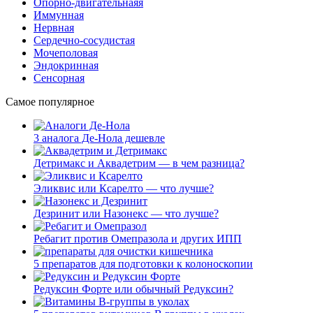
Опорно-двигательнаяя
Иммунная
Нервная
Сердечно-сосудистая
Мочеполовая
Эндокринная
Сенсорная
Самое популярное
3 аналога Де-Нола дешевле
Детримакс и Аквадетрим — в чем разница?
Эликвис или Ксарелто — что лучше?
Дезринит или Назонекс — что лучше?
Ребагит против Омепразола и других ИПП
5 препаратов для подготовки к колоноскопии
Редуксин Форте или обычный Редуксин?