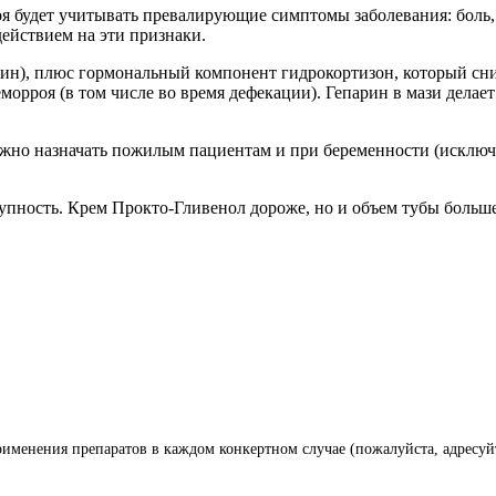
я будет учитывать превалирующие симптомы заболевания: боль,
ействием на эти признаки.
аин), плюс гормональный компонент гидрокортизон, который сн
морроя (в том числе во время дефекации). Гепарин в мази делае
ожно назначать пожилым пациентам и при беременности (исключ
тупность. Крем Прокто-Гливенол дороже, но и объем тубы больше
менения препаратов в каждом конкертном случае (пожалуйста, адресуй