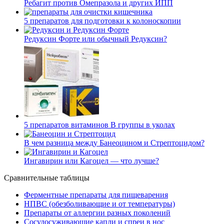
Ребагит против Омепразола и других ИПП
5 препаратов для подготовки к колоноскопии
Редуксин Форте или обычный Редуксин?
5 препаратов витаминов В группы в уколах
В чем разница между Банеоцином и Стрептоцидом?
Ингавирин или Кагоцел — что лучше?
Сравнительные таблицы
Ферментные препараты для пищеварения
НПВС (обезболивающие и от температуры)
Препараты от аллергии разных поколений
Сосудосуживающие капли и спреи в нос