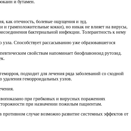
зокаин и бутамен.
, как отечность, болевые ощущения и зуд.
 и грамположительные кокки), но никак не влияет на вирусы,
рисоединения бактериальной инфекции. Толерантность к нему
о узла. Способствует рассасыванию уже образовавшегося
апевтическим свойствам напоминает биофлавоноид рутозид.
ек.
геморроя, подходит для лечения ряда заболеваний со сходной
го удаления геморроидальных узлов.
ечения.
отивопоказано при грибковых и вирусных поражениях
 осторожности при назначении пожилым пациентам.
в противном случае возможно развитие системных эффектов от