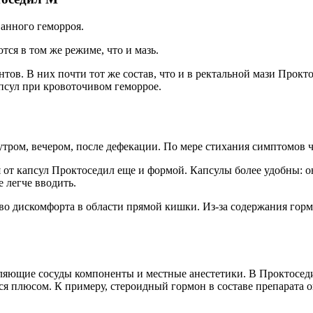
анного геморроя.
ся в том же режиме, что и мазь.
в. В них почти тот же состав, что и в ректальной мази Прокто
псул при кровоточивом геморрое.
утром, вечером, после дефекации. По мере стихания симптомов 
 от капсул Проктоседил еще и формой. Капсулы более удобны: о
 легче вводить.
во дискомфорта в области прямой кишки. Из-за содержания гор
епляющие сосуды компоненты и местные анестетики. В Проктосед
тся плюсом. К примеру, стероидный гормон в составе препарата