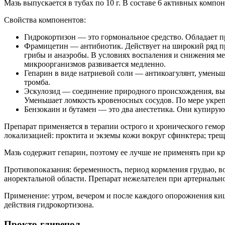
Мазь выпускается в тубах по 10 г. В составе 6 активных компо
Свойства компонентов:
Гидрокортизон — это гормональное средство. Обладает п
Фрамицетин — антибиотик. Действует на широкий ряд пр
грибы и анаэробы. В условиях воспаления и снижения м
микроорганизмов развивается медленно.
Гепарин в виде натриевой соли — антикоагулянт, уменьш
тромба.
Эскулозид — соединение природного происхождения, выд
Уменьшает ломкость кровеносных сосудов. По мере укреп
Бензокаин и бутамен — это два анестетика. Они купирую
Препарат применяется в терапии острого и хронического гемор
локализацией: проктита и экземы кожи вокруг сфинктера; трещ
Мазь содержит гепарин, поэтому ее лучше не применять при к
Противопоказания: беременность, период кормления грудью, во
аноректальной области. Препарат нежелателен при артериальн
Применение: утром, вечером и после каждого опорожнения ки
действия гидрокортизона.
Прокто-гливенол