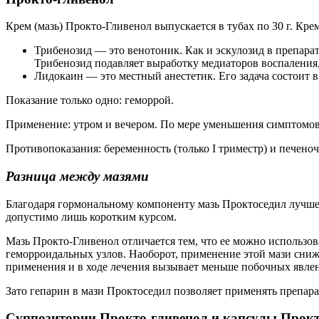
Крем (мазь) Прокто-Гливенол выпускается в тубах по 30 г. Кр
Трибенозид — это венотоник. Как и эскулозид в препара
Трибенозид подавляет выработку медиаторов воспаления,
Лидокаин — это местный анестетик. Его задача состоит 
Показание только одно: геморрой.
Применение: утром и вечером. По мере уменьшения симптомов 
Противопоказания: беременность (только I триместр) и печеноч
Разница между мазями
Благодаря гормональному компоненту мазь Проктоседил лучше 
допустимо лишь коротким курсом.
Мазь Прокто-Гливенол отличается тем, что ее можно использов
геморроидальных узлов. Наоборот, применение этой мази сниж
применения и в ходе лечения вызывает меньше побочных явле
Зато гепарин в мази Проктоседил позволяет применять препара
Суппозитории Прокто-гливенол и капсулы Прок