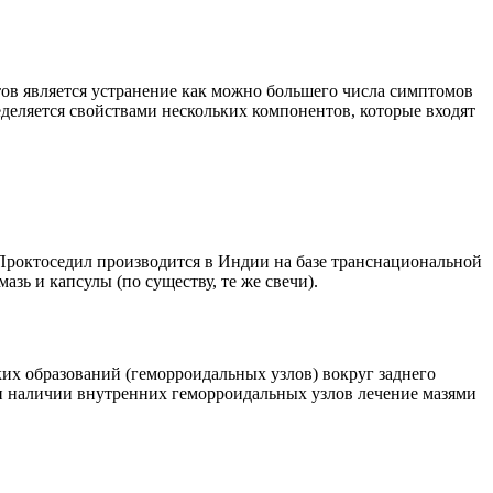
ов является устранение как можно большего числа симптомов
деляется свойствами нескольких компонентов, которые входят
Проктоседил производится в Индии на базе транснациональной
ь и капсулы (по существу, те же свечи).
х образований (геморроидальных узлов) вокруг заднего
ри наличии внутренних геморроидальных узлов лечение мазями