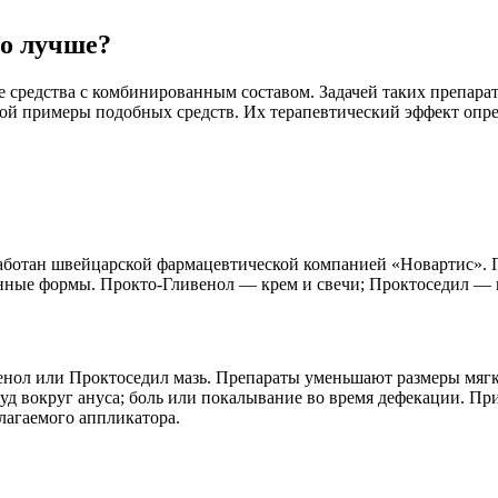
о лучше?
средства с комбинированным составом. Задачей таких препарат
ой примеры подобных средств. Их терапевтический эффект опре
аботан швейцарской фармацевтической компанией «Новартис». 
ные формы. Прокто-Гливенол — крем и свечи; Проктоседил — маз
нол или Проктоседил мазь. Препараты уменьшают размеры мягки
зуд вокруг ануса; боль или покалывание во время дефекации. П
лагаемого аппликатора.