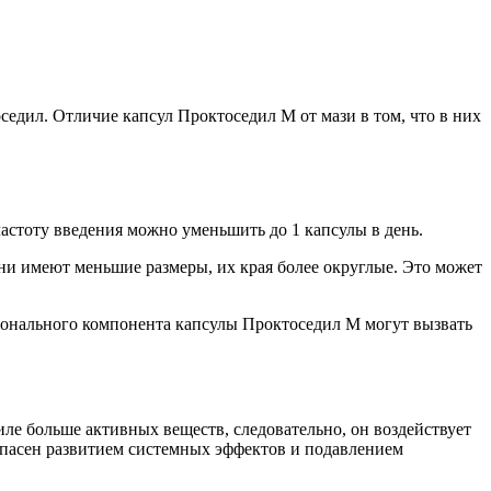
седил. Отличие капсул Проктоседил М от мази в том, что в них
частоту введения можно уменьшить до 1 капсулы в день.
ни имеют меньшие размеры, их края более округлые. Это может
монального компонента капсулы Проктоседил М могут вызвать
иле больше активных веществ, следовательно, он воздействует
 опасен развитием системных эффектов и подавлением