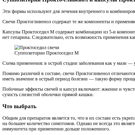
Эти формы используют для лечения внутреннего и комбиниров
Свечи Проктогливенол содержат те же компоненты и применяют
Капсулы Проктоседил М содержат комбинацию из 5-и компоненто
нет гепарина. Следовательно, есть возможность применения ка
Суппозитории Проктоседил М
Схема применения: в острой стадии заболевания как у мази — 
Помимо различий в составе, свечи Проктогливенол отличаются
иметь значение в острый период болезни — такую форму проще
Побочные эффекты свечей и капсул включают: жжение и чувст
сухость слизистой оболочки прямой кишки.
Что выбрать
Общим для препаратов является то, что в их составе есть укр
на большее количество симптомов. Однако не всегда это являе
иммунитета при применении дольше положенного.