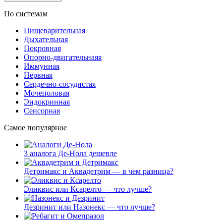
По системам
Пищеварительная
Дыхательная
Покровная
Опорно-двигательнаяя
Иммунная
Нервная
Сердечно-сосудистая
Мочеполовая
Эндокринная
Сенсорная
Самое популярное
3 аналога Де-Нола дешевле
Детримакс и Аквадетрим — в чем разница?
Эликвис или Ксарелто — что лучше?
Дезринит или Назонекс — что лучше?