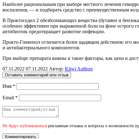
Наиболее рациональным при выборе местного лечения геморро
воспаления, — и подбирать средство с преимущественным возд
В Проктоседил 2 обезболивающих вещества (бутамен и бензок
особенно эффективен при выраженной боли на фоне острого ге
антибиотик предотвращает развитие инфекции.
Прокто-Гливенол отличается более щадящим действием: его м
и антибактериального компонентов.
При выборе препарата важны и такие факторы, как цена и дос
07.11.2022
07.11.2022
Автор:
Kliwi Authors
Оставить комментарий или отзыв
Имя
*
Email
*
Не будут публиковаться
рекламные отзывы и вопросы о возможности при