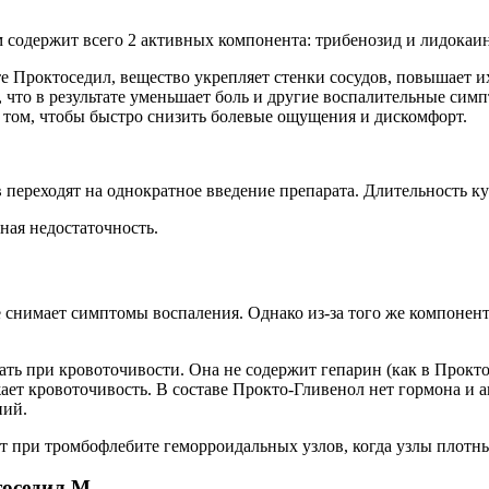
ем содержит всего 2 активных компонента: трибенозид и лидокаин
те Проктоседил, вещество укрепляет стенки сосудов, повышает 
 что в результате уменьшает боль и другие воспалительные сим
в том, чтобы быстро снизить болевые ощущения и дискомфорт.
переходят на однократное введение препарата. Длительность ку
ная недостаточность.
снимает симптомы воспаления. Однако из-за того же компонент
ать при кровоточивости. Она не содержит гепарин (как в Прокт
ает кровоточивость. В составе Прокто-Гливенол нет гормона и а
ний.
т при тромбофлебите геморроидальных узлов, когда узлы плотные
тоседил М