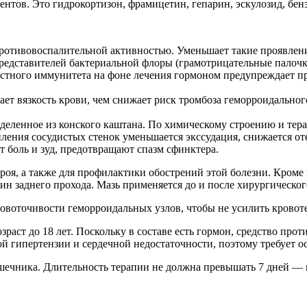
нентов. Это гидрокортизон, фрамицетин, гепарин, эскулозид, бен
ротивовоспалительной активностью. Уменьшает такие проявления
едставителей бактериальной флоры (грамотрицательные палочки
естного иммунитета на фоне лечения гормоном предупреждает п
ает вязкость крови, чем снижает риск тромбоза геморроидальног
еленное из конского каштана. По химическому строению и тер
ления сосудистых стенок уменьшается экссудация, снижается от
т боль и зуд, предотвращают спазм сфинктера.
роя, а также для профилактики обострений этой болезни. Кроме 
ин заднего прохода. Мазь применяется до и после хирургическо
ровоточивости геморроидальных узлов, чтобы не усилить кровот
зраст до 18 лет. Поскольку в составе есть гормон, средство пр
ой гипертензии и сердечной недостаточности, поэтому требует
шечника. Длительность терапии не должна превышать 7 дней — 