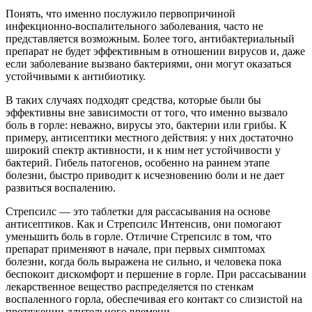
Понять, что именно послужило первопричиной
инфекционно-воспалительного заболевания, часто не
представляется возможным. Более того, антибактериальный
препарат не будет эффективным в отношении вирусов и, даже
если заболевание вызвано бактериями, они могут оказаться
устойчивыми к антибиотику.
В таких случаях подходят средства, которые были бы
эффективны вне зависимости от того, что именно вызвало
боль в горле: неважно, вирусы это, бактерии или грибы. К
примеру, антисептики местного действия: у них достаточно
широкий спектр активности, и к ним нет устойчивости у
бактерий. Гибель патогенов, особенно на раннем этапе
болезни, быстро приводит к исчезновению боли и не дает
развиться воспалению.
Стрепсилс — это таблетки для рассасывания на основе
антисептиков. Как и Стрепсилс Интенсив, они помогают
уменьшить боль в горле. Отличие Стрепсилс в том, что
препарат применяют в начале, при первых симптомах
болезни, когда боль выражена не сильно, и человека пока
беспокоит дискомфорт и першение в горле. При рассасывании
лекарственное вещество распределяется по стенкам
воспаленного горла, обеспечивая его контакт со слизистой на
протяжении длительного времени.