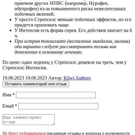
приемом других НПВС (например, Нурофен,
ибупрофен) из-за повышенного риска нежелательных
побочных явлений.
У просто Стрепсилс меньше побочных эффектов, но его
придется принимать чаще.
У Интенсив есть форма спрея. Его действия хватает на 6
ч.
При остром тонзиллите (воспаление миндалин, ангина)
оба вариата следует рассматривать только как
дополнение к основному лечению.
По цене: один леденец у Стрепсилс дешевле на треть, чем у
Стрепсилс Интенсив.
19.06.2023
19.06.2023
Автор:
Kliwi Authors
Оставить комментарий или отзыв
Имя
*
Email
*
Не будут публиковаться
рекламные отзывы и вопросы о возможности