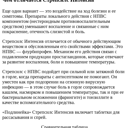
Еще один вариант — это воздействие на ход болезни и ее
симптомы. Препараты локального действия с НПВС
компонентом (нестероидным противовоспалительным
средством) уменьшают воспаление и связанные с ним
покраснение, отечность слизистой и боль.
Стрепсилс Интенсив отличается от обычного действующим
веществом и обусловленным его свойствами эффектами. Это
НПВС — флурбипрофен. Механизм его действия связан с
подавлением продукции простагландинов, которые отвечают
за развитие воспаления, боли и повышение температуры.
Стрепсилс с НПВС подойдет при сильной или затяжной боли
в горле, когда препараты с антисептиком не помогают. Он
уместен как при подозрении на сезонную вирусную
инфекцию — в этом случае боль в горле сопровождается
кашлем, насморком и повышением температуры, так и при ее
бактериальном осложнении (фарингите) и тонзиллите в
качестве вспомогательного средства.
«Подлинейка» Стрепсилс Интенсив включает таблетки для
рассасывания и спрей.
Сравнительная таблица