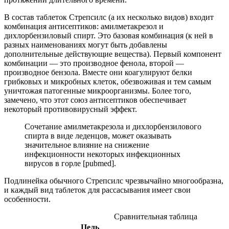
В состав таблеток Стрепсилс (а их несколько видов) входит
комбинация антисептиков: амилметакрезол и
дихлорбензиловый спирт. Это базовая комбинация (к ней в
разных наименованиях могут быть добавлены
дополнительные действующие вещества). Первый компонент
комбинации — это производное фенола, второй —
производное бензола. Вместе они коагулируют белки
грибковых и микробных клеток, обезвоживая и тем самым
уничтожая патогенные микроорганизмы. Более того,
замечено, что этот союз антисептиков обеспечивает
некоторый противовирусный эффект.
Сочетание амилметакрезола и дихлорбензилового
спирта в виде леденцов, может оказывать
значительное влияние на снижение
инфекционности некоторых инфекционных
вирусов в горле [
pubmed
].
Подлинейка обычного Стрепсилс чрезвычайно многообразна,
и каждый вид таблеток для рассасывания имеет свои
особенности.
Сравнительная таблица
Цель