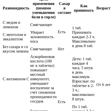
применения
Сахар
Как
Разновидность
(помимо
в
Возраст
принимать
уменьшения
составе
боли в горле)
С медом и
Смягчающее
лимоном
1 таб.
Есть
Убирает
Принимать
С ментолом и
заложенность
каждые 2-3 ч.
эвкалиптом
носа
Максимально
в день 8 таб.
Без сахара и со
Смягчающее
Нет
вкусом лимона
Аскорбиновая
Дети: 1 таб.
кислота (100
каждые 4
мг в таблетке)
часа, 5 штук
повышает
в день
местный
максимум.
С витамином C
иммунитет,
Взрослые: по
уменьшает
От 6 лет
таблетке в 2-
воспаление за
3 ч.;
счет снижения
максимально
проницаемости
8 штук.
сосудов
Есть
По 1 таб.