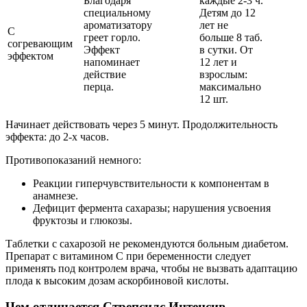
Благодаря
каждые 2-3 ч.
специальному
Детям до 12
ароматизатору
лет не
С
греет горло.
больше 8 таб.
согревающим
Эффект
в сутки. От
эффектом
напоминает
12 лет и
действие
взрослым:
перца.
максимально
12 шт.
Начинает действовать через 5 минут. Продолжительность
эффекта: до 2-х часов.
Противопоказаний немного:
Реакции гиперчувствительности к компонентам в
анамнезе.
Дефицит фермента сахаразы; нарушения усвоения
фруктозы и глюкозы.
Таблетки с сахарозой не рекомендуются больным диабетом.
Препарат с витамином C при беременности следует
применять под контролем врача, чтобы не вызвать адаптацию
плода к высоким дозам аскорбиновой кислоты.
Чем отличается Стрепсилс Интенсив