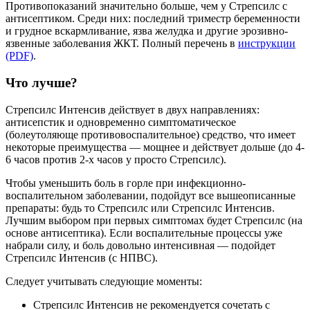
Противопоказаний значительно больше, чем у Стрепсилс с
антисептиком. Среди них: последний триместр беременности
и грудное вскармливание, язва желудка и другие эрозивно-
язвенные заболевания ЖКТ. Полный перечень в
инструкции
(PDF)
.
Что лучше?
Стрепсилс Интенсив действует в двух направлениях:
антисепстик и одновременно симптоматическое
(болеутоляюще противовоспалительное) средство, что имеет
некоторые преимущества — мощнее и действует дольше (до 4-
6 часов против 2-х часов у просто Стрепсилс).
Чтобы уменьшить боль в горле при инфекционно-
воспалительном заболевании, подойдут все вышеописанные
препараты: будь то Стрепсилс или Стрепсилс Интенсив.
Лучшим выбором при первых симптомах будет Стрепсилс (на
основе антисептика). Если воспалительные процессы уже
набрали силу, и боль довольно интенсивная — подойдет
Стрепсилс Интенсив (с НПВС).
Следует учитывать следующие моменты:
Стрепсилс Интенсив не рекомендуется сочетать с