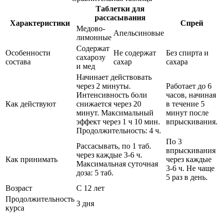
Таблетки для
рассасывания
Характеристики
Спрей
Медово-
Апельсиновые
лимонные
Содержат
Особенности
Не содержат
Без спирта и
сахарозу
состава
сахар
сахара
и мед
Начинает действовать
через 2 минуты.
Работает до 6
Интенсивность боли
часов, начиная
Как действуют
снижается через 20
в течение 5
минут. Максимальный
минут после
эффект через 1 ч 10 мин.
впрыскивания.
Продолжительность: 4 ч.
По 3
Рассасывать, по 1 таб.
впрыскивания
через каждые 3-6 ч.
Как принимать
через каждые
Максимальная суточная
3-6 ч. Не чаще
доза: 5 таб.
5 раз в день.
Возраст
С 12 лет
Продолжительность
3 дня
курса