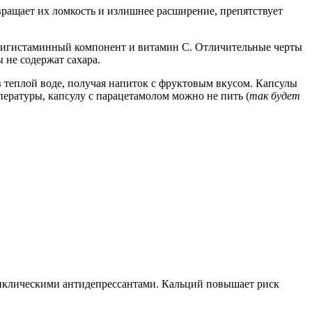
вращает их ломкость и излишнее расширение, препятствует
нтигистаминный компонент и витамин C. Отличительные черты
 не содержат сахара.
в теплой воде, получая напиток с фруктовым вкусом. Капсулы
пературы, капсулу с парацетамолом можно не пить (
так будет
иклическими антидепрессантами. Кальций повышает риск