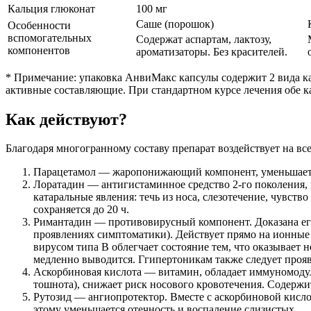
Кальция глюконат
100 мг
Саше (порошок)
Особенности
вспомогательных
Содержат аспартам, лактозу,
компонентов
ароматизаторы. Без красителей.
* Примечание: упаковка АнвиМакс капсулы содержит 2 вида кап
активные составляющие. При стандартном курсе лечения обе 
Как действуют?
Благодаря многогранному составу препарат воздействует на вс
Парацетамол — жаропонижающий компонент, уменьшает л
Лоратадин — антигистаминное средство 2-го поколения, 
катаральные явления: течь из носа, слезотечение, чувст
сохраняется до 20 ч.
Римантадин — противовирусный компонент. Доказана его
проявлениях симптоматики). Действует прямо на ионные
вирусом типа B облегчает состояние тем, что оказывает
медленно выводится. Ггипертоникам также следует прояв
Аскорбиновая кислота — витамин, обладает иммуномодул
тошнота), снижает риск носового кровотечения. Содержи
Рутозид — ангиопротектор. Вместе с аскорбиновой кисло
этому уменьшается отечность и воспаление слизистых.