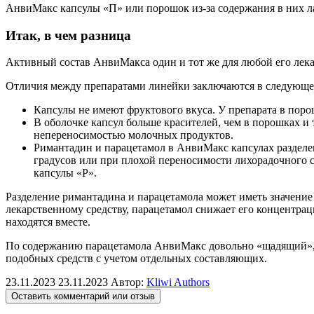
АнвиМакс капсулы «П» или порошок из-за содержания в них л
Итак, в чем разница
Активный состав АнвиМакса один и тот же для любой его лека
Отличия между препаратами линейки заключаются в следующе
Капсулы не имеют фруктового вкуса. У препарата в порошк
В оболочке капсул больше красителей, чем в порошках и 
непереносимостью молочных продуктов.
Римантадин и парацетамол в АнвиМакс капсулах разделен
градусов или при плохой переносимости лихорадочного со
капсулы «Р».
Разделение римантадина и парацетамола может иметь значение
лекарственному средству, парацетамол снижает его концентрац
находятся вместе.
По содержанию парацетамола АнвиМакс довольно «щадящий», п
подобных средств с учетом отдельных составляющих.
23.11.2023
23.11.2023
Автор:
Kliwi Authors
Оставить комментарий или отзыв