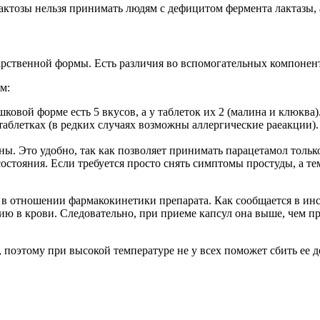
актозы нельзя принимать людям с дефицитом фермента лактазы,
рственной формы. Есть различия во вспомогательных компонент
м:
овой форме есть 5 вкусов, а у таблеток их 2 (малина и клюква)
таблетках (в редких случаях возможны аллергические раеакции).
ы. Это удобно, так как позволяет принимать парацетамол только
стояния. Если требуется просто снять симптомы простуды, а те
 в отношении фармакокинетики препарата. Как сообщается в ин
ию в крови. Следовательно, при приеме капсул она выше, чем пр
оэтому при высокой температуре не у всех поможет сбить ее д