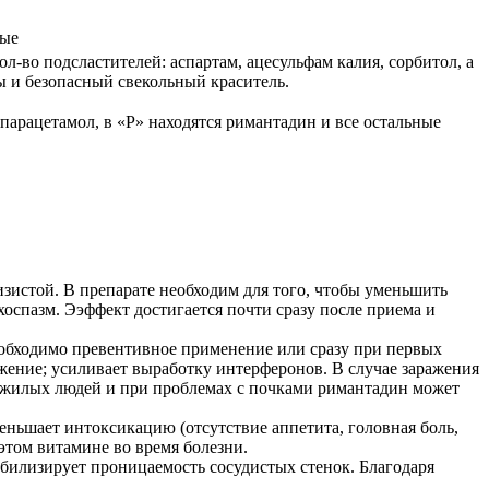
мые
л-во подсластителей: аспартам, ацесульфам калия, сорбитол, а
ы и безопасный свекольный краситель.
парацетамол, в «Р» находятся римантадин и все остальные
зистой. В препарате необходим для того, чтобы уменьшить
хоспазм. Ээффект достигается почти сразу после приема и
еобходимо превентивное применение или сразу при первых
ение; усиливает выработку интерферонов. В случае заражения
 пожилых людей и при проблемах с почками римантадин может
ньшает интоксикацию (отсутствие аппетита, головная боль,
этом витамине во время болезни.
абилизирует проницаемость сосудистых стенок. Благодаря