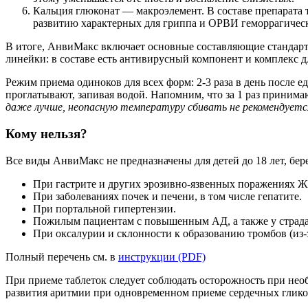
Кальция глюконат — макроэлемент. В составе препарата 
развитию характерных для гриппа и ОРВИ геморрагичес
В итоге, АнвиМакс включает основные составляющие стандар
линейки: в составе есть антивирусный компонент и комплекс д
Режим приема одиноков для всех форм: 2-3 раза в день после 
проглатывают, запивая водой. Напомним, что за 1 раз принимаю
даже лучше, неопасную температуру сбивать не рекомендуетс
Кому нельзя?
Все виды АнвиМакс не предназначены для детей до 18 лет, б
При гастрите и других эрозивно-язвенных поражениях Ж
При заболеваниях почек и печени, в том числе гепатите.
При портальной гипертензии.
Пожилым пациентам с повышенным АД, а также у страда
При оксалурии и склонности к образованию тромбов (из-
Полный перечень см. в
инструкции (PDF)
При приеме таблеток следует соблюдать осторожность при н
развития аритмии при одновременном приеме сердечных глико