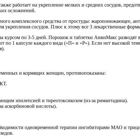
также работает на укрепление мелких и средних сосудов, предот
ких осложнений.
тного комплексного средства от простуды: жаропонижающее, а
ля укрепления сосудов. Плюс к этому все 3 лекарственные формы
еды курсом по 3-5 дней. Порошок и таблетки АнвиМакс разводят 
т по 1 капсуле каждого вида («П» и «Р»). Если нет высокой тем
я
).
еременных и кормящих женщин, противопоказаны:
КТ.
ющим эпилепсией и тиреотоксикозом (из-за римантадина).
за аскорбиновой кислоты).
еобходимости одновременной терапии ингибиторами МАО и триц
зидов.