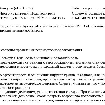
Капсулы («П» + «Р»)
Таблетки раствори
Много красителей. Подсластители
Содержат большое ко
отсутствуют. В капсуле «П» есть лактоза.
также ароматизатор
сул: синие с буквой «П» и красные с буквой «Р». В «П» только 
капсулы принимают вместе.
е стороны проявления респираторного заболевания.
омоту в теле, боль в мышцах и головную боль.
предупреждает связанный с высвобождением гистамина отек сли
во першения в носоглотке и надсадный кашель, предупредить брон
 эффективность в отношении вирусов гриппа A (однако, для н
 каналы вирусных частиц, предотвращает их дальнейшее размнож
 некоторое антитоксическое действие. Следует учитывать, что у
лять осторожность.
ирующим действием, укрепляет стенки сосудов. При гриппе уме
тся в такой дозировке, чтобы покрыть возросшую потребность в 
той снижает вероятность повреждения капилляров и в целом ст