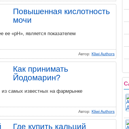
Повышенная кислотность
мочи
ее ее «рН», является показателем
Автор:
Kliwi Authors
Как принимать
Йодомарин?
С
 из самых известных на фармрынке
Автор:
Kliwi Authors
Где купить кальций