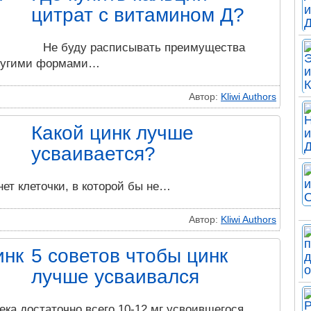
цитрат с витамином Д?
Не буду расписывать преимущества
другими формами…
Автор:
Kliwi Authors
Какой цинк лучше
усваивается?
нет клеточки, в которой бы не…
Автор:
Kliwi Authors
5 советов чтобы цинк
лучше усваивался
ека достаточно всего 10-12 мг усвоившегося