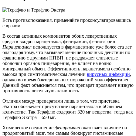
Есть противопоказания, применяйте проконсультировавшись
с врачом
В состав активных компонентов обоих лекарственных
средств входят парацетамол, фенирамин, фенилэфрин.
Парацетамол
используется в фармацевтике уже более ста лет
благодаря тому, что вызывает меньше побочных действий по
сравнению с другими НПВП, не раздражает слизистые
оболочки органов пищеварения, не влияет на водно-
минеральный обмен. Эффективность парацетамола особенно
высока при симптоматическом лечении
вирусных инфекций
,
однако во время бактериальных поражений малоэффективен.
Данный факт объясняется тем, что препарат проявляет низкую
противовоспалительную активность.
Отличия между препаратами лишь в том, что приставка
Экстра обозначает присутствие парацетамола в бОльшем
количестве. Так Терафлю содержит 320 мг вещества, тогда как
Терафлю Экстра – 650 мг.
Химическое соединение
фенирамина
оказывает влияние на
продолговатый мозг, тем самым блокирует гистаминовые