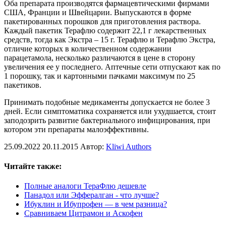
Оба препарата производятся фармацевтическими фирмами
США, Франции и Швейцарии. Выпускаются в форме
пакетированных порошков для приготовления раствора.
Каждый пакетик Терафлю содержит 22,1 г лекарственных
средств, тогда как Экстра – 15 г. Терафлю и Терафлю Экстра,
отличие которых в количественном содержании
парацетамола, несколько различаются в цене в сторону
увеличения ее у последнего. Аптечные сети отпускают как по
1 порошку, так и картонными пачками максимум по 25
пакетиков.
Принимать подобные медикаменты допускается не более 3
дней. Если симптоматика сохраняется или ухудшается, стоит
заподозрить развитие бактериального инфицирования, при
котором эти препараты малоэффективны.
25.09.2022
20.11.2015
Автор:
Kliwi Authors
Читайте также:
Полные аналоги ТераФлю дешевле
Панадол или Эффералган - что лучше?
Ибуклин и Ибупрофен — в чем разница?
Сравниваем Цитрамон и Аскофен