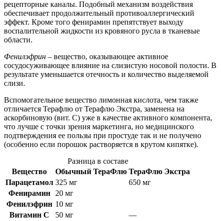
рецепторные каналы. Подобный механизм воздействия
обеспечивает продолжительный противоаллергический
эффект. Кроме того фенирамин препятствует выходу
воспалительной жидкости из кровяного русла в тканевые
области.
Фенилэфрин
– вещество, оказывающее активное
сосудосуживающее влияние на слизистую носовой полости. В
результате уменьшается отечность и количество выделяемой
слизи.
Вспомогательное вещество лимонная кислота, чем также
отличается Терафлю от Терафлю Экстра, заменена на
аскорбиновую (вит. C) уже в качестве активного компонента,
что лучше с точки зрения маркетинга, но медицинского
подтверждения ее пользы при простуде так и не получено
(особенно если порошок растворяется в крутом кипятке).
Разница в составе
Вещество
Обычный ТераФлю
ТераФлю Экстра
Парацетамол
325 мг
650 мг
Фенирамин
20 мг
Фенилэфрин
10 мг
Витамин C
50 мг
—