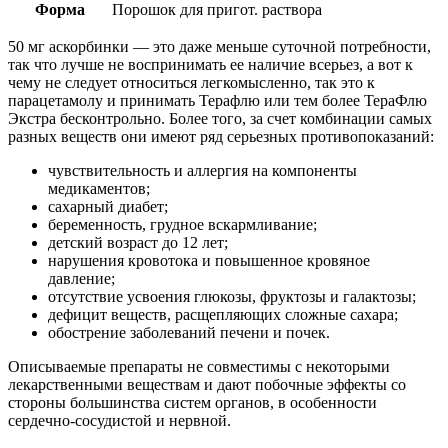
Форма
Порошок для пригот. раствора
50 мг аскорбинки — это даже меньше суточной потребности,
так что лучше не воспринимать ее наличие всерьез, а вот к
чему не следует относиться легкомысленно, так это к
парацетамолу и принимать Терафлю или тем более ТераФлю
Экстра бесконтрольно. Более того, за счет комбинации самых
разных веществ они имеют ряд серьезных противопоказаний:
чувствительность и аллергия на компоненты
медикаментов;
сахарный диабет;
беременность, грудное вскармливание;
детский возраст до 12 лет;
нарушения кровотока и повышенное кровяное
давление;
отсутствие усвоения глюкозы, фруктозы и галактозы;
дефицит веществ, расщепляющих сложные сахара;
обострение заболеваний печени и почек.
Описываемые препараты не совместимы с некоторыми
лекарственными веществам и дают побочные эффекты со
стороны большинства систем органов, в особенности
сердечно-сосудистой и нервной.