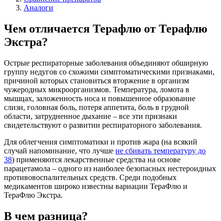
Аналоги
Чем отличается Терафлю от Терафлю
Экстра?
Острые респираторные заболевания объединяют обширную
группу недугов со схожими симптоматическими признаками,
причиной которых становиться вторжение в организм
чужеродных микроорганизмов. Температура, ломота в
мышцах, заложенность носа и повышенное образование
слизи, головная боль, потеря аппетита, боль в грудной
области, затрудненное дыхание – все эти признаки
свидетельствуют о развитии респираторного заболевания.
Для облегчения симптоматики и против жара (на всякий
случай напоминание, что лучше
не сбивать температуру до
38
) применяются лекарственные средства на основе
парацетамола – одного из наиболее безопасных нестероидных
противовоспалительных средств. Среди подобных
медикаментов широко известны вариации ТераФлю и
ТераФлю Экстра.
В чем разница?