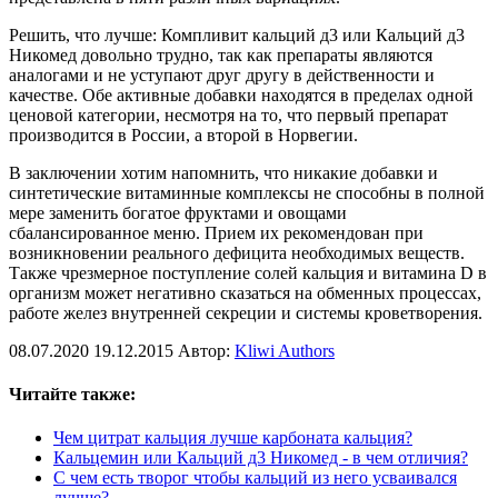
Решить, что лучше: Компливит кальций д3 или Кальций д3
Никомед довольно трудно, так как препараты являются
аналогами и не уступают друг другу в действенности и
качестве. Обе активные добавки находятся в пределах одной
ценовой категории, несмотря на то, что первый препарат
производится в России, а второй в Норвегии.
В заключении хотим напомнить, что никакие добавки и
синтетические витаминные комплексы не способны в полной
мере заменить богатое фруктами и овощами
сбалансированное меню. Прием их рекомендован при
возникновении реального дефицита необходимых веществ.
Также чрезмерное поступление солей кальция и витамина D в
организм может негативно сказаться на обменных процессах,
работе желез внутренней секреции и системы кроветворения.
08.07.2020
19.12.2015
Автор:
Kliwi Authors
Читайте также:
Чем цитрат кальция лучше карбоната кальция?
Кальцемин или Кальций д3 Никомед - в чем отличия?
С чем есть творог чтобы кальций из него усваивался
лучше?