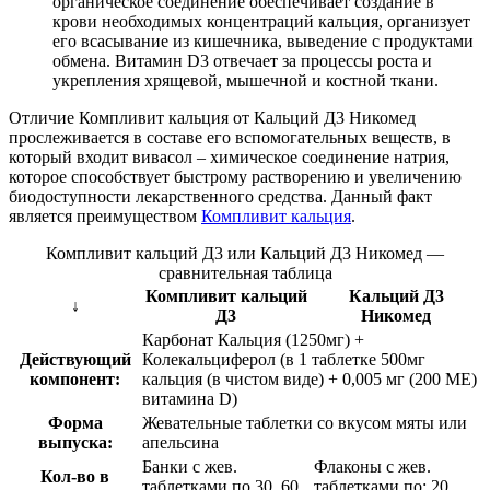
органическое соединение обеспечивает создание в
крови необходимых концентраций кальция, организует
его всасывание из кишечника, выведение с продуктами
обмена. Витамин D3 отвечает за процессы роста и
укрепления хрящевой, мышечной и костной ткани.
Отличие Компливит кальция от Кальций Д3 Никомед
прослеживается в составе его вспомогательных веществ, в
который входит вивасол – химическое соединение натрия,
которое способствует быстрому растворению и увеличению
биодоступности лекарственного средства. Данный факт
является преимуществом
Компливит кальция
.
Компливит кальций Д3 или Кальций Д3 Никомед —
сравнительная таблица
Компливит кальций
Кальций Д3
↓
Д3
Никомед
Карбонат Кальция (1250мг) +
Действующий
Колекальциферол (в 1 таблетке 500мг
компонент:
кальция (в чистом виде) + 0,005 мг (200 МЕ)
витамина D)
Форма
Жевательные таблетки со вкусом мяты или
выпуска:
апельсина
Банки с жев.
Флаконы с жев.
Кол-во в
таблетками по 30, 60,
таблетками по: 20,