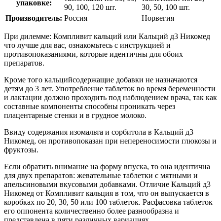
упаковке:
90, 100, 120 шт.
30, 50, 100 шт.
Производитель:
Россия
Норвегия
При дилемме: Компливит кальций или Кальций д3 Никомед
что лучше для вас, ознакомьтесь с инструкцией и
противопоказаниями, которые идентичны для обоих
препаратов.
Кроме того кальцийсодержащие добавки не назначаются
детям до 3 лет. Употребление таблеток во время беременности
и лактации должно проходить под наблюдением врача, так как
составные компоненты способны проникать через
плацентарные стенки и в грудное молоко.
Ввиду содержания изомальта и сорбитола в Кальций д3
Никомед, он противопоказан при непереносимости глюкозы и
фруктозы.
Если обратить внимание на форму впуска, то она идентична
для двух препаратов: жевательные таблетки с мятными и
апельсиновыми вкусовыми добавками. Отличие Кальций д3
Никомед от Компливит кальция в том, что он выпускается в
коробках по 20, 30, 50 или 100 таблеток. Расфасовка таблеток
его оппонента количественно более разнообразна и
представлена в пяти различных вариациях.