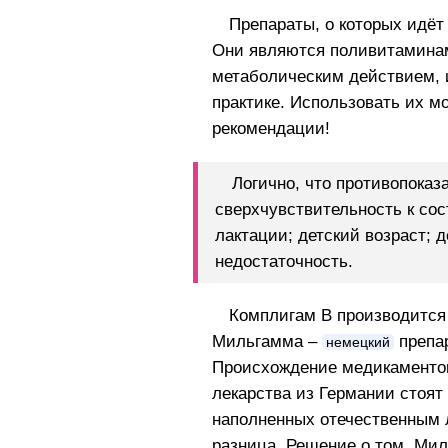
Препараты, о которых идёт
Они являются поливитамина
метаболическим действием, 
практике. Использовать их м
рекомендации!
Логично, что противопоказ
сверхчувствительность к со
лактации; детский возраст; 
недостаточность.
Комплигам В производится
Мильгамма –
препар
немецкий
Происхождение медикаментов 
лекарства из Германии стоят 
наполненных отечественным 
разница. Решение о том, Ми