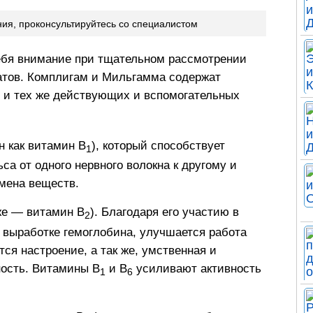
ния, проконсультируйтесь со специалистом
себя внимание при тщательном рассмотрении
тов. Комплигам и Мильгамма содержат
х и тех же действующих и вспомогательных
н как витамин В
), который способствует
1
са от одного нервного волокна к другому и
бмена веществ.
же — витамин В
). Благодаря его участию в
2
 выработке гемоглобина, улучшается работа
тся настроение, а так же, умственная и
ость. Витамины В
и В
усиливают активность
1
6