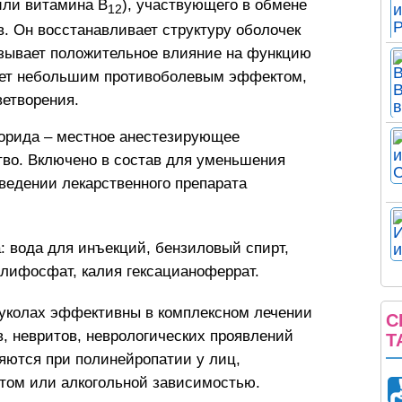
или витамина В
), участвующего в обмене
12
в. Он восстанавливает структуру оболочек
азывает положительное влияние на функцию
ает небольшим противоболевым эффектом,
ветворения.
орида – местное анестезирующее
во. Включено в состав для уменьшения
едении лекарственного препарата
 вода для инъекций, бензиловый спирт,
олифосфат, калия гексацианоферрат.
уколах эффективны в комплексном лечении
С
в, невритов, неврологических проявлений
Т
яются при полинейропатии у лиц,
ом или алкогольной зависимостью.