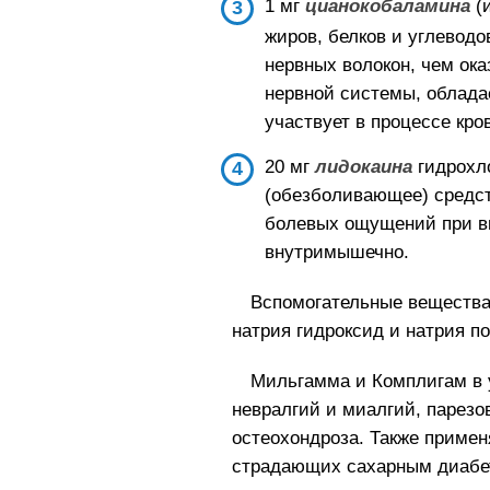
1 мг
цианокобаламина
(
жиров, белков и углеводо
нервных волокон, чем ок
нервной системы, облад
участвует в процессе кро
20 мг
лидокаина
гидрохл
(обезболивающее) средст
болевых ощущений при вв
внутримышечно.
Вспомогательные вещества:
натрия гидроксид и натрия п
Мильгамма и Комплигам в 
невралгий и миалгий, парезо
остеохондроза. Также примен
страдающих сахарным диабет