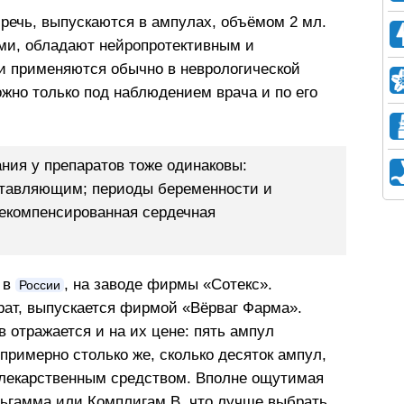
 речь, выпускаются в ампулах, объёмом 2 мл.
ми, обладают нейропротективным и
и применяются обычно в неврологической
ожно только под наблюдением врача и по его
ания у препаратов тоже одинаковы:
ставляющим; периоды беременности и
декомпенсированная сердечная
 в
, на заводе фирмы «Сотекс».
России
ат, выпускается фирмой «Вёрваг Фарма».
отражается и на их цене: пять ампул
примерно столько же, сколько десяток ампул,
лекарственным средством. Вполне ощутимая
льгамма или Комплигам В, что лучше выбрать