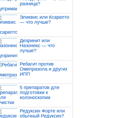
разница?
Эликвис или Ксарелто
— что лучше?
Дезринит или
Назонекс — что
лучше?
Ребагит против
Омепразола и других
ИПП
5 препаратов для
подготовки к
колоноскопии
Редуксин Форте или
обычный Редуксин?