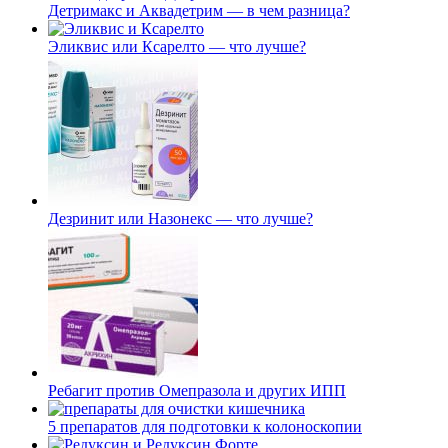
Детримакс и Аквадетрим — в чем разница?
Эликвис или Ксарелто — что лучше?
Дезринит или Назонекс — что лучше?
Ребагит против Омепразола и других ИПП
5 препаратов для подготовки к колоноскопии