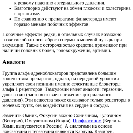
к резкому падению артериального давления.
Благотворно действуют на обмен глюкозы и холестерина
в организме.
По сравнению с препаратами финастерида имеют
гораздо меньше побочных эффектов.
Побочные эффекты редки, в отдельных случаях возможно
развитие обратного заброса спермы в мочевой пузырь при
эякуляции. Также с осторожностью средства применяют при
наличии головных болей, головокружения, артимии.
Аналоги
Группа альфа-адреноблокаторов представлена большим
количеством препаратов, однако, на передовой урологии
укрепляют свои позиции именно селективные блокаторы
альфа-1 рецепторов. Тамсулозин имеет аналоги: теразозин,
доксазозин (часто вызывает снижение артериального
давления). Эти вещества также связывают только рецепторы в
мочевых путях, без воздействия на сердце и сосуды.
Заменить Омник, Фокусин можно Сонизином, Тулозином
(Венгрия), Омсулозином (Индия),
Профлосином
(Берлин-
Хеми, выпускается в России). А аналогами на основе
доксазозина и теразозина являются Кардура, Камирен,