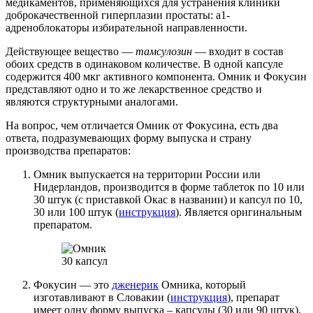
медикаментов, применяющихся для устранения клиники
доброкачественной гиперплазии простаты: а1-
адреноблокаторы избирательной направленности.
Действующее вещество —
тамсулозин
— входит в состав
обоих средств в одинаковом количестве. В одной капсуле
содержится 400 мкг активного компонента. Омник и Фокусин
представляют одно и то же лекарственное средство и
являются структурными аналогами.
На вопрос, чем отличается Омник от Фокусина, есть два
ответа, подразумевающих форму выпуска и страну
производства препаратов:
Омник выпускается на территории России или
Нидерландов, производится в форме таблеток по 10 или
30 штук (с приставкой Окас в названии) и капсул по 10,
30 или 100 штук (
инструкция
). Является оригинальным
препаратом.
30 капсул
Фокусин — это
дженерик
Омника, который
изготавливают в Словакии (
инструкция
), препарат
имеет одну форму выпуска – капсулы (30 или 90 штук).