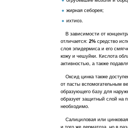
огрубевшие мозоли и боро
жирная себорея;
ихтиоз.
В зависимости от концентр
отличается:
2%
средство исп
слоя эпидермиса и его смягч
кожу и чешуйки. Кислота об
активностью, а также подавля
Оксид цинка также доступе
от пасты вспомогательным в
образующего базу для наруж
образует защитный слой на п
необходимо.
Салициловая или цинковая 
и того же дерматоза, но в р