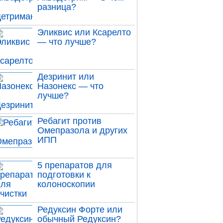
разница?
Эликвис или Ксарелто
— что лучше?
Дезринит или
Назонекс — что
лучше?
Ребагит против
Омепразола и других
ИПП
5 препаратов для
подготовки к
колоноскопии
Редуксин Форте или
обычный Редуксин?