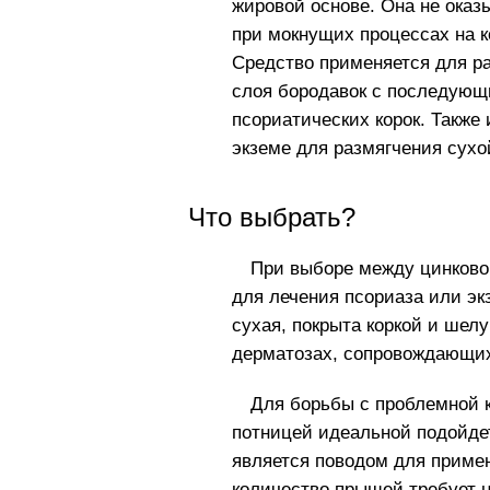
жировой основе. Она не ока
при мокнущих процессах на к
Средство применяется для р
слоя бородавок с последующ
псориатических корок. Также
экземе для размягчения сухо
Что выбрать?
При выборе между цинково
для лечения псориаза или эк
сухая, покрыта коркой и шел
дерматозах, сопровождающих
Для борьбы с проблемной к
потницей идеальной подойдет
является поводом для приме
количество прыщей требует н