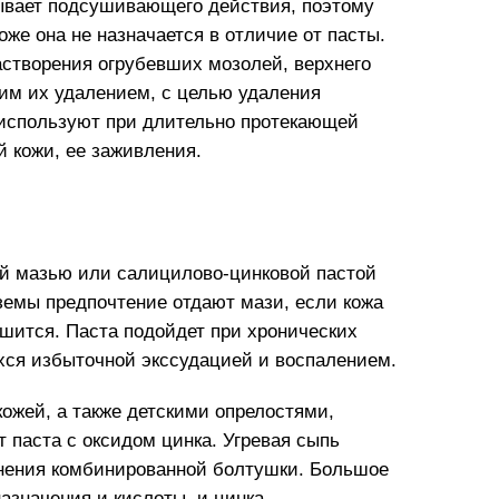
зывает подсушивающего действия, поэтому
оже она не назначается в отличие от пасты.
астворения огрубевших мозолей, верхнего
им их удалением, с целью удаления
 используют при длительно протекающей
й кожи, ее заживления.
й мазью или салицилово-цинковой пастой
земы предпочтение отдают мази, если кожа
ушится. Паста подойдет при хронических
ся избыточной экссудацией и воспалением.
ожей, а также детскими опрелостями,
 паста с оксидом цинка. Угревая сыпь
нения комбинированной болтушки. Большое
азначения и кислоты, и цинка.