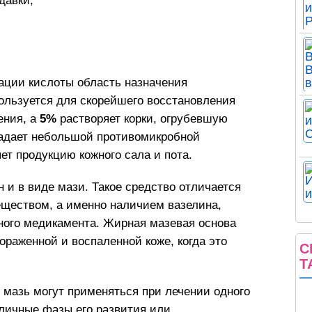
давки;
ации кислоты область назначения
ользуется для скорейшего восстановления
ения, а
5%
растворяет корки, огрубевшую
ладает небольшой противомикробной
ет продукцию кожного сала и пота.
н и в виде мази. Такое средство отличается
еществом, а именно наличием вазелина,
ного медикамента. Жирная мазевая основа
ораженной и воспаленной коже, когда это
С
Т
мазь могут применяться при лечении одного
азличные фазы его развития или