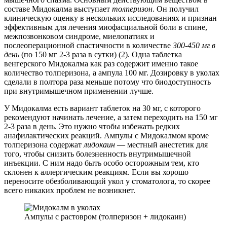
составе Мидокалма выступает
толперизон
. Он получил
клиническую оценку в нескольких исследованиях и признан
эффективным для лечения миофасциальной боли в спине,
межпозвонковом синдроме, миелопатиях и
послеоперационной спастичности в количестве
300-450 мг в
день
(по 150 мг 2-3 раза в сутки)
(2)
. Одна таблетка
венгерского Мидокалма как раз содержит именно такое
количество толперизона, а ампула 100 мг. Дозировку в уколах
сделали в полтора раза меньше потому что биодоступность
при внутримышечном применении лучше.
У Мидокалма есть вариант таблеток на 30 мг, с которого
рекомендуют начинать лечение, а затем переходить на 150 мг
2-3 раза в день. Это нужно чтобы избежать редких
анафилактических реакций. Ампулы с Мидокалмом кроме
толперизона содержат
лидокаин
— местный анестетик для
того, чтобы снизить болезненность внутримышечной
инъекции. С ним надо быть особо осторожным тем, кто
склонен к аллергическим реакциям. Если вы хорошо
переносите обезболивающий укол у стоматолога, то скорее
всего никаких проблем не возникнет.
Ампулы с растовром (толперизон + лидокаин)