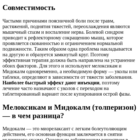
Совместимость
Частыми причинами поясничной боли после травм,
растяжений, поднятия тяжестей, переохлаждения являются
мышечный спазм и воспаление нерва. Болевой синдром
приводит к рефлекторному сокращению мышц, которое
проявляется скованностью и ограничением нормальной
подвижности. Таким образом одна проблема накладывается
на другую и образуется замкнутый круг. Поэтому
эффективная терапия должна быть направлена на устранение
обоих факторов. Для этого и используют мелоксикам и
Мидокалм одновременно, а необходимую форму — уколы или
таблеки, определяют в зависимости от тяжести заболевания.
Наиболее быстрый эффект дают инъекции
, поэтому
лечение часто назначают с уколов с переходом на
таблетированный вариант после купирования острой фазы.
Мелоксикам и Мидокалм (толперизон)
— в чем разница?
Мидокалм
— это миорелаксант с легким болеутоляющим
действием, его основная функция заключается в снятии
мышечного спазма. Основным действующим веществом в