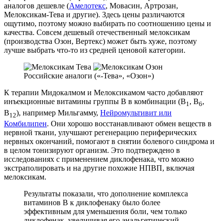
аналогов дешевле (
Амелотекс
, Мовасин, Артрозан,
Мелоксикам-Тева и другие). Здесь цены различаются
ощутимо, поэтому можно выбирать по соотношению цены и
качества. Совсем дешевый отечественный мелоксикам
(производства Озон, Вертекс) может быть хуже, поэтому
лучше выбрать что-то из средней ценовой категории.
Российские аналоги («-Тева», «Озон»)
К терапии Мидокалмом и Мелоксикамом часто добавляют
инъекционные витамины группы B в комбинации (B
, B
,
1
6
B
), например Мильгамму,
Нейромультивит или
12
Комбилипен
. Они хорошо восстанавливают обмен веществ в
нервной ткани, улучшают регенерацию периферических
нервных окончаний, помогают в снятии болевого синдрома и
в целом тонизируют организм. Это подтверждено в
исследованиях с применением диклофенака, что можно
экстраполировать и на другие похожие НПВП, включая
мелоксикам.
Результаты показали, что дополнение комплекса
витаминов B к диклофенаку было более
эффективным для уменьшения боли, чем только
диклофенак, увеличивая его анальгетический