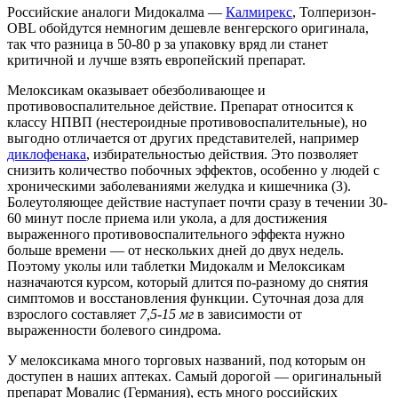
Российские аналоги Мидокалма —
Калмирекс
, Толперизон-
OBL обойдутся немногим дешевле венгерского оригинала,
так что разница в 50-80 р за упаковку вряд ли станет
критичной и лучше взять европейский препарат.
Мелоксикам
оказывает обезболивающее и
противовоспалительное действие. Препарат относится к
классу НПВП (нестероидные противовоспалительные), но
выгодно отличается от других представителей, например
диклофенака
, избирательностью действия. Это позволяет
снизить количество побочных эффектов, особенно у людей с
хроническими заболеваниями желудка и кишечника
(3)
.
Болеутоляющее действие наступает почти сразу в течении 30-
60 минут после приема или укола, а для достижения
выраженного противовоспалительного эффекта нужно
больше времени — от нескольких дней до двух недель.
Поэтому уколы или таблетки Мидокалм и Мелоксикам
назначаются курсом, который длится по-разному до снятия
симптомов и восстановления функции. Суточная доза для
взрослого составляет
7,5-15 мг
в зависимости от
выраженности болевого синдрома.
У мелоксикама много торговых названий, под которым он
доступен в наших аптеках. Самый дорогой — оригинальный
препарат Мовалис (Германия), есть много российских