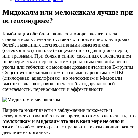
Мидокалм или мелоксикам лучше при
остеохондрозе?
Комбинация обезболивающего и миорелаксанта стала
стандартном в лечении суставных и пояснично-крестцовых
болей, вызванных дегенеративными изменениями
(остеохондроз), ишиасе («защемление» седалищного нерва)
или травмами. При болях в спине, связанных с воспалением
периферических нервов к этим препаратам еще добавляют
уколы или таблетки с высокими дозами витаминов B-группы.
Существует несколько схем с разными вариантами НПВС
(диклофенак, ацеклофенак), но мелоксикам и Мидокалм
вместе назначают довольно часто благодаря хорошей
сочетаемости, переносимости и эффективности.
Пациента может ввести в заблуждение похожесть и
созвучность названий этих лекарств, поэтому важно знать, что
Мелоксикам и Мидокалм это ни в коей мере не одно и
тоже
. Это абсолютно разные препараты, оказывающие разное
действие на организм.