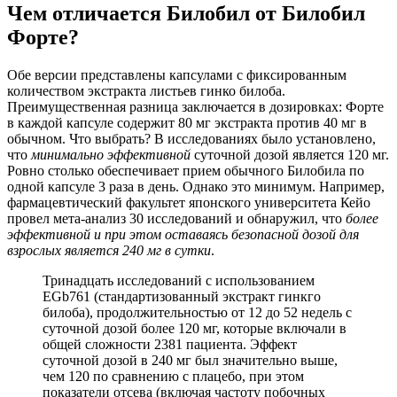
Чем отличается Билобил от Билобил
Форте?
Обе версии представлены капсулами с фиксированным
количеством экстракта листьев гинко билоба.
Преимущественная разница заключается в дозировках: Форте
в каждой капсуле содержит 80 мг экстракта против 40 мг в
обычном. Что выбрать? В исследованиях было установлено,
что
минимально эффективной
суточной дозой является 120 мг.
Ровно столько обеспечивает прием обычного Билобила по
одной капсуле 3 раза в день. Однако это минимум. Например,
фармацевтический факультет японского университета Кейо
провел мета-анализ 30 исследований и обнаружил, что
более
эффективной и при этом оставаясь безопасной дозой для
взрослых является 240 мг в сутки
.
Тринадцать исследований с использованием
EGb761 (стандартизованный экстракт гинкго
билоба), продолжительностью от 12 до 52 недель с
суточной дозой более 120 мг, которые включали в
общей сложности 2381 пациента. Эффект
суточной дозой в 240 мг был значительно выше,
чем 120 по сравнению с плацебо, при этом
показатели отсева (включая частоту побочных