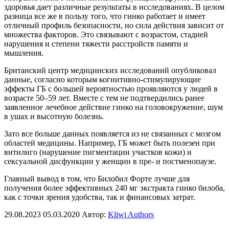
здоровья дает различные результаты в исследованиях. В целом
разница все же в пользу того, что гинко работает и имеет
отличный профиль безопасности, но сила действия зависит от
множества факторов. Это связывают с возрастом, стадией
нарушения и степени тяжести расстройств памяти и
мышления.
Британский центр медицинских исследований опубликовал
данные, согласно которым когнитивно-стимулирующие
эффекты ГБ с большей вероятностью проявляются у людей в
возрасте 50–59 лет. Вместе с тем не подтвердились ранее
заявленное лечебное действие гинко на головокружение, шум
в ушах и высотную болезнь.
Зато все больше данных появляется из не связанных с мозгом
областей медицины. Например, ГБ может быть полезен при
витилиго (нарушение пигментации участков кожи) и
сексуальной дисфункции у женщин в пре- и постменопаузе.
Главный вывод в том, что Билобил Форте лучше для
получения более эффективных 240 мг экстракта гинко билоба,
как с точки зрения удобства, так и финансовых затрат.
29.08.2023
05.03.2020
Автор:
Kliwi Authors