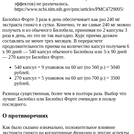
эффектов) не различались.
https://www.ncbi.nlm.nih.gov/pmc/articles/PMC4729005/
Билобил Форте 3 раза в день обеспечивает как раз 240 мг
экстракта гинкго в сутки. Конечно, те же самые 240 мг можно
получать и из обычного Билобила, принимая по 2 капсулы 3
раза в день, но это не так выгодно. Курс приема должен
составлять не менее трех месяцев. В перерасчете
продолжительности приема на количество капсул получаем 6
x 90 дней — 540 капсул обычного Билобила или 3-x 90 дней
— 270 капсул Билобил Форте.
540 капсул = 9 упаковок на 60 шт (по 560 р.) = 5040
рублей.
270 капсул = 5 упаковок на 60 шт (по 700 р.) = 3500
рублей.
Разница существенная, более чем в полтора раза. Выбор что
лучше: Билобил или Билобил Форте очевиден в пользу
последнего.
О противоречиях
Как было сказано изначально, положительное влияние
экстракта гинкго на когнитивные функции и другие аспекты