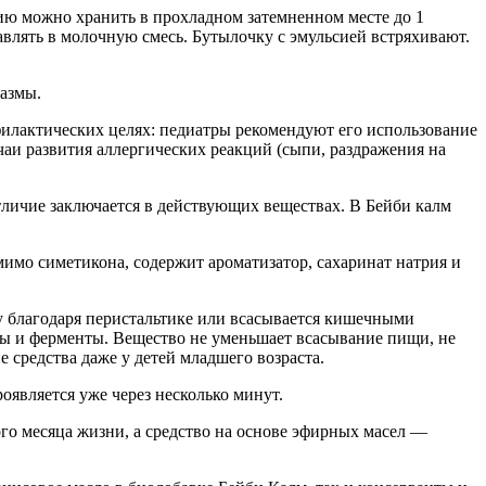
ю можно хранить в прохладном затемненном месте до 1
бавлять в молочную смесь. Бутылочку с эмульсией встряхивают.
пазмы.
филактических целях: педиатры рекомендуют его использование
учаи развития аллергических реакций (сыпи, раздражения на
личие заключается в действующих веществах. В Бейби калм
мимо симетикона, содержит ароматизатор, сахаринат натрия и
 благодаря перистальтике или всасывается кишечными
мы и ферменты. Вещество не уменьшает всасывание пищи, не
 средства даже у детей младшего возраста.
оявляется уже через несколько минут.
го месяца жизни, а средство на основе эфирных масел —