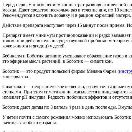
Перед первым применением концентрат разводят кипяченой во
месяца. Дают средство несколько раз в течение дня, по 10 кап
Рекомендуется включить добавку и в рацион кормящей матери.
Действие препарата наступает через 15 минут после приема. Ис
Препарат имеет минимум противопоказаний и редко вызывает 
только при действительно существующей проблеме метеоризма
коже живота и ягодиц) у детей.
Бебикалм и Боботик активно уменьшают образование газов в 
это эфирные масла растений, в Боботик — симетикон.
Боботик — это продукт польской фирмы Медана Фарма (
инстр
консерванты.
Симетикон — неорганическое вещество, разрушает газовые пу
стенками. При этом симетикон не всасывается в пищеварител
изменяет pH желудка. Редкость побочных эффектов и отсутств
Боботик дают детям по 8 капель 4 раза в день после еды. Эмул
У детей почти с самого рождения можно использовать Боботик
начиная с любого возраста.