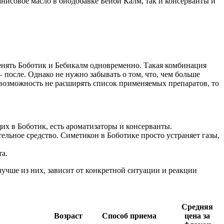
анисовое масло в биодобавке Бейби Калм, так и консерванты и
нять Боботик и Бебикалм одновременно. Такая комбинация
 после. Однако не нужно забывать о том, что, чем больше
ь возможность не расширять список применяемых препаратов, то
их в Боботик, есть ароматизаторы и консерванты.
ельное средство. Симетикон в Боботике просто устраняет газы,
та.
лучше из них, зависит от конкретной ситуации и реакции
Средняя
Возраст
Способ приема
цена за