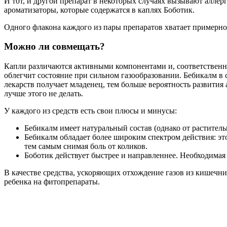
И тот, и другой препарат в некоторых случаях вызывают аллер
ароматизаторы, которые содержатся в каплях Боботик.
Одного флакона каждого из пары препаратов хватает примерно
Можно ли совмещать?
Капли различаются активными компонентами и, соответственн
облегчит состояние при сильном газообразовании. Бебикалм в 
лекарств получает младенец, тем больше вероятность развития
лучше этого не делать.
У каждого из средств есть свои плюсы и минусы:
Бебикалм имеет натуральный состав (однако от раститель
Бебикалм обладает более широким спектром действия: это
тем самым снимая боль от коликов.
Боботик действует быстрее и направленнее. Необходимая 
В качестве средства, ускоряющих отхождение газов из кишечни
ребенка на фитопрепараты.