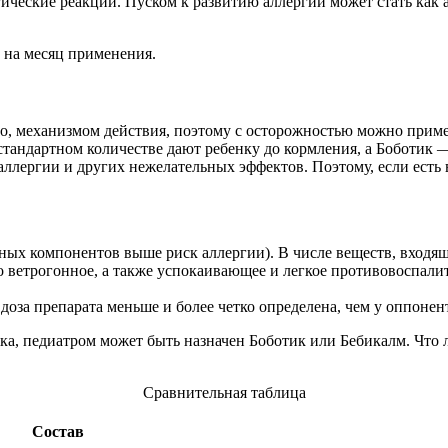
гические реакции. Пуском к развитию аллергии может стать как 
 на месяц применения.
о, механизмом действия, поэтому с осторожностью можно приме
стандартном количестве дают ребенку до кормления, а Боботик —
 аллергии и других нежелательных эффектов. Поэтому, если ест
ных компонентов выше риск аллергии). В числе веществ, входящ
 ветрогонное, а также успокаивающее и легкое противовоспалит
доза препарата меньше и более четко определена, чем у оппонен
ка, педиатром может быть назначен Боботик или Бебикалм. Что 
Сравнительная таблица
Состав