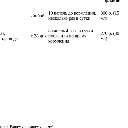
флакон
10 капель до кормления,
300 р. (15
Любой
несколько раз в сутки
мл)
8 капель 4 раза в сутки
ат,
270 р. (30
с 28 дня
после или во время
тор, вода
мл)
кормления
те их Вашему лечащему врачу).