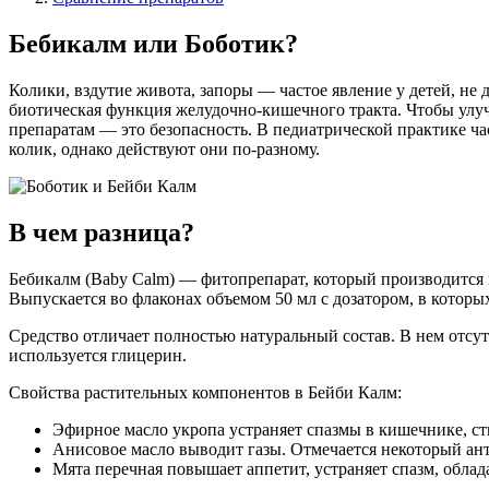
Бебикалм или Боботик?
Колики, вздутие живота, запоры — частое явление у детей, н
биотическая функция желудочно-кишечного тракта. Чтобы улуч
препаратам — это безопасность. В педиатрической практике ч
колик, однако действуют они по-разному.
В чем разница?
Бебикалм (Baby Calm) — фитопрепарат, который производится в
Выпускается во флаконах объемом 50 мл с дозатором, в которы
Средство отличает полностью натуральный состав. В нем отсутс
используется глицерин.
Свойства растительных компонентов в Бейби Калм:
Эфирное
масло укропа
устраняет спазмы в кишечнике, ст
Анисовое масло
выводит газы. Отмечается некоторый ант
Мята перечная
повышает аппетит, устраняет спазм, обла