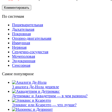
По системам
Пищеварительная
Дыхательная
Покровная
Опорно-двигательнаяя
Иммунная
Нервная
Сердечно-сосудистая
Мочеполовая
Эндокринная
Сенсорная
Самое популярное
3 аналога Де-Нола дешевле
Детримакс и Аквадетрим — в чем разница?
Эликвис или Ксарелто — что лучше?