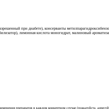
разрешенный при диабете), консерванты метилпарагидроксибензо
билизатор), лимонная кислота моногидрат, малиновый ароматиза
менения препаратов в каждом конкертном случае (пожалуйста, адресуй