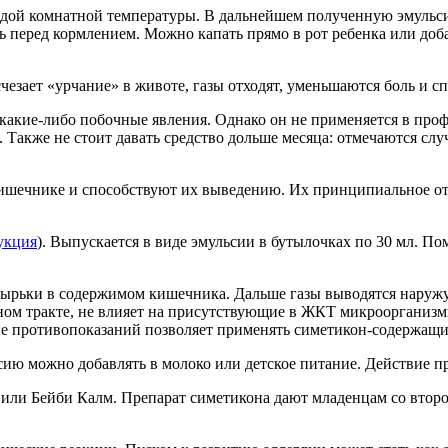
дой комнатной температуры. В дальнейшем полученную эмульси
ель перед кормлением. Можно капать прямо в рот ребенка или до
чезает «урчание» в животе, газы отходят, уменьшаются боль и с
какие-либо побочные явления. Однако он
не применяется в про
. Также не стоит давать средство дольше месяца: отмечаются сл
кишечнике и способствуют их выведению. Их принципиальное от
укция
). Выпускается в виде эмульсии в бутылочках по 30 мл. По
зырьки в содержимом кишечника. Дальше газы выводятся наружу
ьном тракте, не влияет на присутствующие в ЖКТ микроорганиз
ие противопоказаний позволяет применять симетикон-содержащие
ьсию можно добавлять в молоко или детское питание. Действие пр
 или Бейби Калм. Препарат симетикона дают младенцам со второ