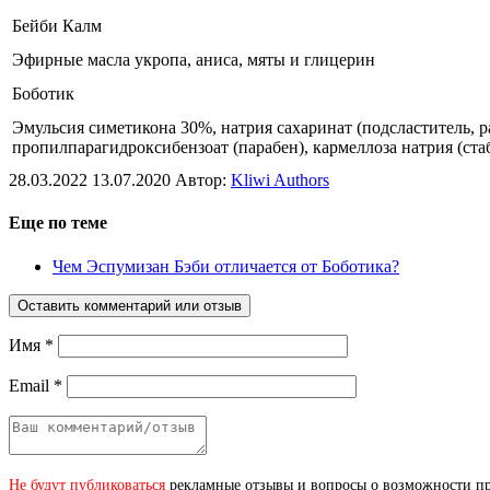
Бейби Калм
Эфирные масла укропа, аниса, мяты и глицерин
Боботик
Эмульсия симетикона 30%, натрия сахаринат (подсластитель, 
пропилпарагидроксибензоат (парабен), кармеллоза натрия (ста
28.03.2022
13.07.2020
Автор:
Kliwi Authors
Еще по теме
Чем Эспумизан Бэби отличается от Боботика?
Оставить комментарий или отзыв
Имя
*
Email
*
Не будут публиковаться
рекламные отзывы и вопросы о возможности при