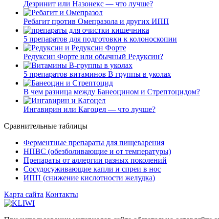
Дезринит или Назонекс — что лучше?
Ребагит против Омепразола и других ИПП
5 препаратов для подготовки к колоноскопии
Редуксин Форте или обычный Редуксин?
5 препаратов витаминов В группы в уколах
В чем разница между Банеоцином и Стрептоцидом?
Ингавирин или Кагоцел — что лучше?
Сравнительные таблицы
Ферментные препараты для пищеварения
НПВС (обезболивающие и от температуры)
Препараты от аллергии разных поколений
Сосудосуживающие капли и спреи в нос
ИПП (снижение кислотности желудка)
Карта сайта
Контакты