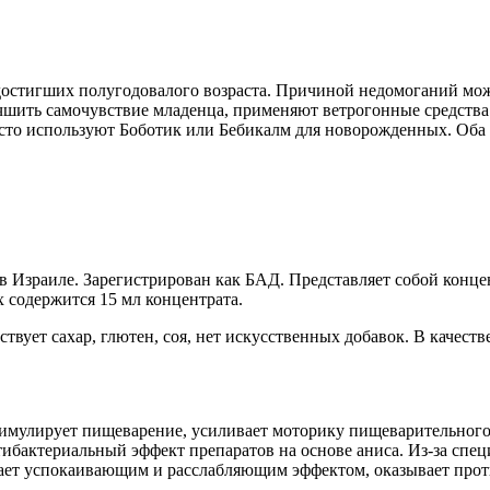
е достигших полугодовалого возраста. Причиной недомоганий мо
шить самочувствие младенца, применяют ветрогонные средства.
асто используют Боботик или Бебикалм для новорожденных. Оба 
 Израиле. Зарегистрирован как БАД. Представляет собой концен
х содержится 15 мл концентрата.
твует сахар, глютен, соя, нет искусственных добавок. В качест
имулирует пищеварение, усиливает моторику пищеварительного 
ибактериальный эффект препаратов на основе аниса. Из-за специ
дает успокаивающим и расслабляющим эффектом, оказывает прот