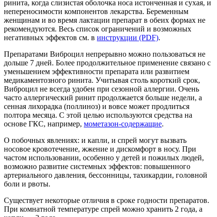
ринита, когда слизистая оболочка носа истонченная и сухая, и
непереносимости компонентов лекарства. Беременным
женщинам и во время лактации препарат в обеих формах не
рекомендуются. Весь список ограничений и возможных
негативных эффектов см. в
инструкции (PDF)
.
Препаратами Виброцил непрерывно можно пользоваться не
дольше 7 дней. Более продолжительное применение связано с
уменьшением эффективности препарата или развитием
медикаментозного ринита. Учитывая столь короткий срок,
Виброцил не всегда удобен при сезонной аллергии. Очень
часто аллергический ринит продолжается больше недели, а
сенная лихорадка (поллиноз) и вовсе может продлиться
полтора месяца. С этой целью используются средства на
основе ГКС, например,
мометазон-содержащие
.
О побочных явлениях: и капли, и спрей могут вызвать
носовое кровотечение, жжение и дискомфорт в носу. При
частом использовании, особенно у детей и пожилых людей,
возможно развитие системных эффектов: повышенного
артериального давления, бессонницы, тахикардии, головной
боли и рвоты.
Существует некоторые отличия в сроке годности препаратов.
При комнатной температуре спрей можно хранить 2 года, а