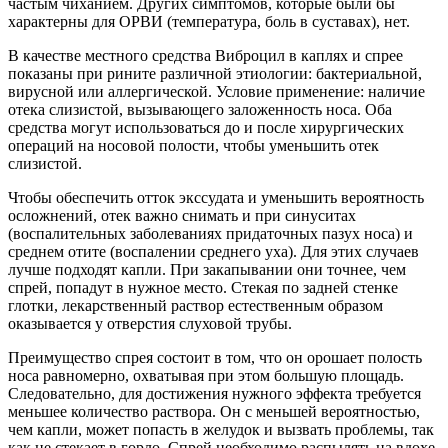
частым чиханием. Других симптомов, которые были бы
характерны для ОРВИ (температура, боль в суставах), нет.
В качестве местного средства Виброцил в каплях и спрее
показаны при рините различной этиологии: бактериальной,
вирусной или аллергической. Условие применение: наличие
отека слизистой, вызывающего заложенность носа. Оба
средства могут использоваться до и после хирургических
операций на носовой полости, чтобы уменьшить отек
слизистой.
Чтобы обеспечить отток экссудата и уменьшить вероятность
осложнений, отек важно снимать и при синуситах
(воспалительных заболеваниях придаточных пазух носа) и
среднем отите (воспалении среднего уха). Для этих случаев
лучше подходят капли. При закапывании они точнее, чем
спрей, попадут в нужное место. Стекая по задней стенке
глотки, лекарственный раствор естественным образом
оказывается у отверстия слуховой трубы.
Преимущество спрея состоит в том, что он орошает полость
носа равномерно, охватывая при этом большую площадь.
Следовательно, для достижения нужного эффекта требуется
меньшее количество раствора. Он с меньшей вероятностью,
чем капли, может попасть в желудок и вызвать проблемы, так
как не стекает в горло. Спрей необходимо распылять на вдохе,