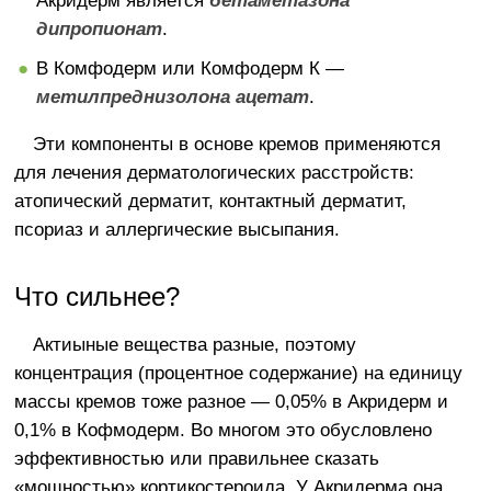
Акридерм является
бетаметазона
дипропионат
.
В Комфодерм или Комфодерм К —
метилпреднизолона ацетат
.
Эти компоненты в основе кремов применяются
для лечения дерматологических расстройств:
атопический дерматит, контактный дерматит,
псориаз и аллергические высыпания.
Что сильнее?
Актиыные вещества разные, поэтому
концентрация (процентное содержание) на единицу
массы кремов тоже разное — 0,05% в Акридерм и
0,1% в Кофмодерм. Во многом это обусловлено
эффективностью или правильнее сказать
«мощностью» кортикостероида. У Акридерма она