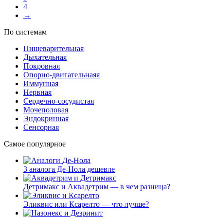
4
→
По системам
Пищеварительная
Дыхательная
Покровная
Опорно-двигательнаяя
Иммунная
Нервная
Сердечно-сосудистая
Мочеполовая
Эндокринная
Сенсорная
Самое популярное
3 аналога Де-Нола дешевле
Детримакс и Аквадетрим — в чем разница?
Эликвис или Ксарелто — что лучше?